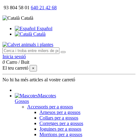
93 804 58 01
640 21 42 68
Català
Español
Català
Inicia sessió
0
Carro
/
Buit
El teu carretó
×
No hi ha més articles al vostre carretó
Mascotes
Gossos
Accessoris per a gossos
Arnesos per a gossos
Collars per a gossos
Corretges per a gossos
Joguines per a gossos
Morrions per a gossos