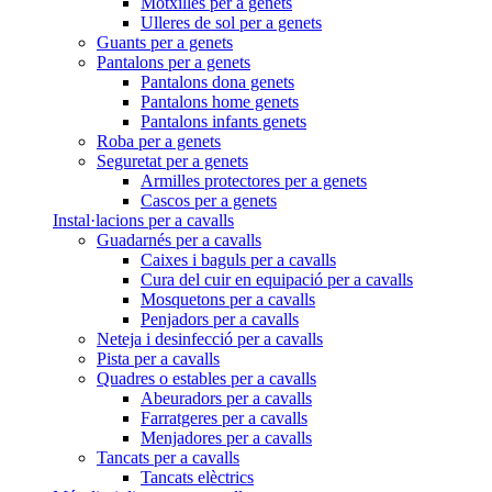
Motxilles per a genets
Ulleres de sol per a genets
Guants per a genets
Pantalons per a genets
Pantalons dona genets
Pantalons home genets
Pantalons infants genets
Roba per a genets
Seguretat per a genets
Armilles protectores per a genets
Cascos per a genets
Instal·lacions per a cavalls
Guadarnés per a cavalls
Caixes i baguls per a cavalls
Cura del cuir en equipació per a cavalls
Mosquetons per a cavalls
Penjadors per a cavalls
Neteja i desinfecció per a cavalls
Pista per a cavalls
Quadres o estables per a cavalls
Abeuradors per a cavalls
Farratgeres per a cavalls
Menjadores per a cavalls
Tancats per a cavalls
Tancats elèctrics