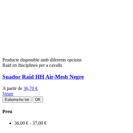
Producte disponible amb diferents opcions
Raid en disciplines per a cavalls
Suador Raid HH Air-Mesh Negre
A partir de
36,70 €
Veure
Esborra-ho tot
OK
Preu
36,00 € - 37,00 €