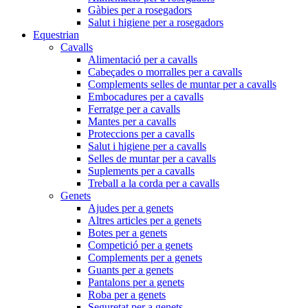
Gàbies per a rosegadors
Salut i higiene per a rosegadors
Equestrian
Cavalls
Alimentació per a cavalls
Cabeçades o morralles per a cavalls
Complements selles de muntar per a cavalls
Embocadures per a cavalls
Ferratge per a cavalls
Mantes per a cavalls
Proteccions per a cavalls
Salut i higiene per a cavalls
Selles de muntar per a cavalls
Suplements per a cavalls
Treball a la corda per a cavalls
Genets
Ajudes per a genets
Altres articles per a genets
Botes per a genets
Competició per a genets
Complements per a genets
Guants per a genets
Pantalons per a genets
Roba per a genets
Seguretat per a genets