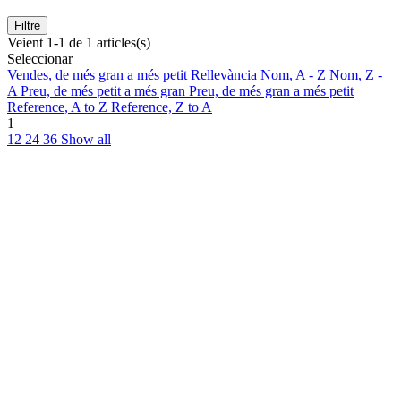
Filtre
Veient 1-1 de 1 articles(s)
Seleccionar
Vendes, de més gran a més petit
Rellevància
Nom, A - Z
Nom, Z -
A
Preu, de més petit a més gran
Preu, de més gran a més petit
Reference, A to Z
Reference, Z to A
1
12
24
36
Show all