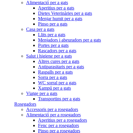
Alimentació per a gats
Aperitius per a gats
Dietes Veterinàries per a gats
Menjar humit per a gats
Pinso per a gats
Casa per a gats
Llits per a gats
Menjadors i abeuradors per a gats
Portes per a gats
Rascadors per a gats
Salut i higiene per a gats
Altres cures per a gats
Antiparasitaris per a gats
Raspalls per a gats
Sorra per a gats
WC sorral per a gats
Xampú per a gats
Viatge per a gats
Transportins per a gats
Rosegadors
Accessoris per a rosegadors
Alimentació per a rosegadors
Aperitius per a rosegadors
Fenc per a rosegadors
Pinso per a rosegadors