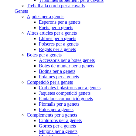
Vitamines suplement per a cavalls
Treball a la corda per a cavalls
Genets
Ajudes per a genets
Esperons per a genets
Fuets per a genets
Altres articles per a genets
Llibres per a genets
Polseres per a genets
Regals per a genets
Botes per a genets
Accessoris per a botes genets
Botes de muntar per a genets
Botins per a genets
Polaines per a genets
Competició per a genets
Corbates i plastrons per a genets
Jaquetes competició genets
Pantalons competició genets
Plomalls per a genets
Polos per a genets
Complements per a genets
Cinturons per a genets
Gorres per a genets
Mitjons per a genets