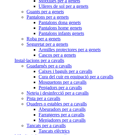
Motxilles per a genets
Ulleres de sol per a genets
Guants per a genets
Pantalons per a genets
Pantalons dona genets
Pantalons home genets
Pantalons infants genets
Roba per a genets
Seguretat per a genets
Armilles protectores per a genets
Cascos per a genets
Instal·lacions per a cavalls
Guadarnés per a cavalls
Caixes i baguls per a cavalls
Cura del cuir en equipació per a cavalls
Mosquetons per a cavalls
Penjadors per a cavalls
Neteja i desinfecció per a cavalls
Pista per a cavalls
Quadres o estables per a cavalls
Abeuradors per a cavalls
Farratgeres per a cavalls
Menjadores per a cavalls
Tancats per a cavalls
Tancats elèctrics