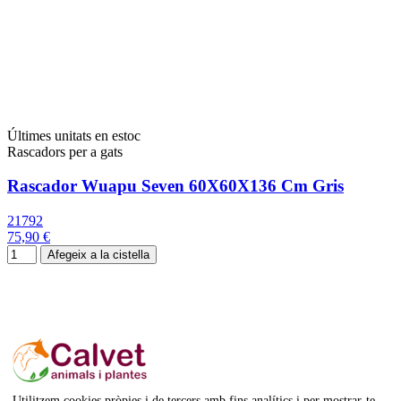
Últimes unitats en estoc
Rascadors per a gats
Rascador Wuapu Seven 60X60X136 Cm Gris
21792
75,90 €
Afegeix a la cistella
Utilitzem cookies pròpies i de tercers amb fins analítics i per mostrar-te