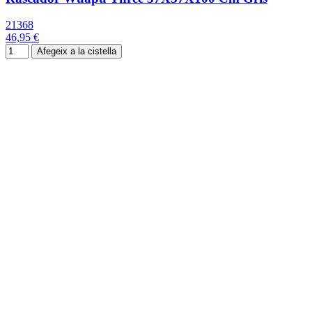
21368
46,95 €
Afegeix a la cistella