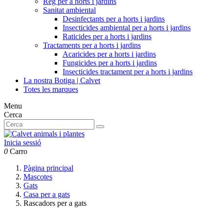
Reg per a horts i jardins
Sanitat ambiental
Desinfectants per a horts i jardins
Insecticides ambiental per a horts i jardins
Raticides per a horts i jardins
Tractaments per a horts i jardins
Acaricides per a horts i jardins
Fungicides per a horts i jardins
Insecticides tractament per a horts i jardins
La nostra Botiga | Calvet
Totes les marques
Menu
Cerca
Inicia sessió
0
Carro
Pàgina principal
Mascotes
Gats
Casa per a gats
Rascadors per a gats