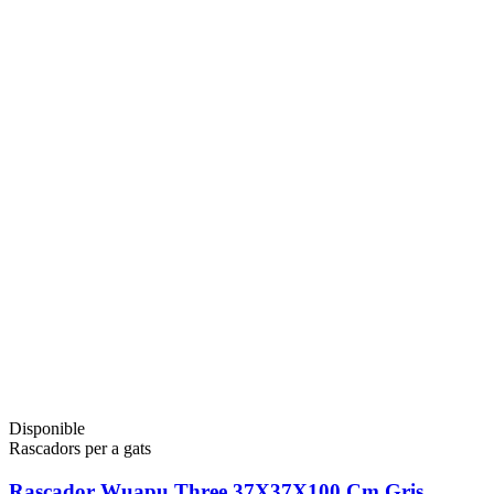
Disponible
Rascadors per a gats
Rascador Wuapu Three 37X37X100 Cm Gris