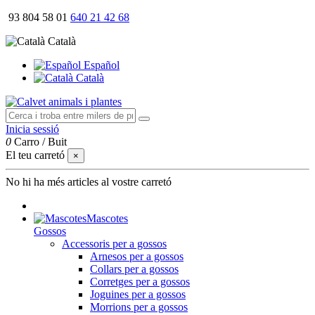
93 804 58 01
640 21 42 68
Català
Español
Català
Inicia sessió
0
Carro
/
Buit
El teu carretó
×
No hi ha més articles al vostre carretó
Mascotes
Gossos
Accessoris per a gossos
Arnesos per a gossos
Collars per a gossos
Corretges per a gossos
Joguines per a gossos
Morrions per a gossos