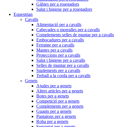
Gàbies per a rosegadors
Salut i higiene per a rosegadors
Equestrian
Cavalls
Alimentació per a cavalls
Cabeçades o morralles per a cavalls
Complements selles de muntar per a cavalls
Embocadures per a cavalls
Ferratge per a cavalls
Mantes per a cavalls
Proteccions per a cavalls
Salut i higiene per a cavalls
Selles de muntar per a cavalls
Suplements per a cavalls
Treball a la corda per a cavalls
Genets
Ajudes per a genets
Altres articles per a genets
Botes per a genets
Competició per a genets
Complements per a genets
Guants per a genets
Pantalons per a genets
Roba per a genets
Seguretat per a genets