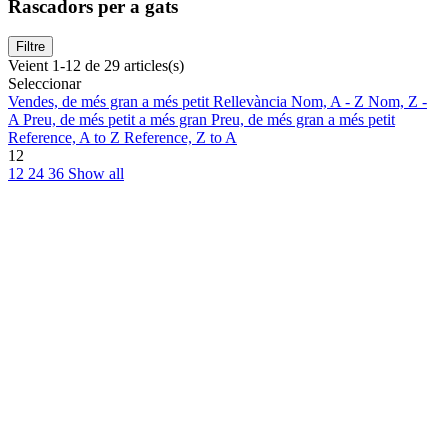
Rascadors per a gats
Filtre
Veient 1-12 de 29 articles(s)
Seleccionar
Vendes, de més gran a més petit
Rellevància
Nom, A - Z
Nom, Z -
A
Preu, de més petit a més gran
Preu, de més gran a més petit
Reference, A to Z
Reference, Z to A
12
12
24
36
Show all