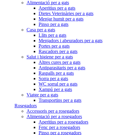
Alimentació per a gats
Aperitius per a gats
Dietes Veterinàries per a gats
Menjar humit per a gats
Pinso per a gats
Casa per a gats
Llits per a gats
Menjadors i abeuradors per a gats
Portes per a gats
Rascadors per a gats
Salut i higiene per a gats
Altres cures per a gats
Antiparasitaris per a gats
Raspalls per a gats
Sorra per a gats
WC sorral per a gats
Xampú per a gats
Viatge per a gats
Transportins per a gats
Rosegadors
Accessoris per a rosegadors
Alimentació per a rosegadors
Aperitius per a rosegadors
Fenc per a rosegadors
Pinso per a rosegadors