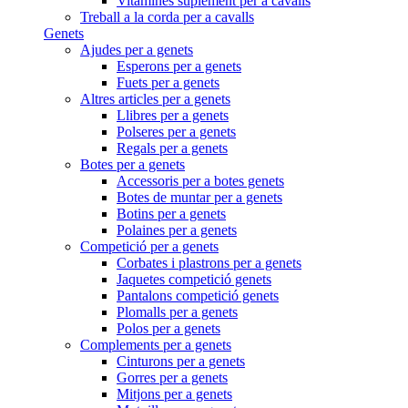
Vitamines suplement per a cavalls
Treball a la corda per a cavalls
Genets
Ajudes per a genets
Esperons per a genets
Fuets per a genets
Altres articles per a genets
Llibres per a genets
Polseres per a genets
Regals per a genets
Botes per a genets
Accessoris per a botes genets
Botes de muntar per a genets
Botins per a genets
Polaines per a genets
Competició per a genets
Corbates i plastrons per a genets
Jaquetes competició genets
Pantalons competició genets
Plomalls per a genets
Polos per a genets
Complements per a genets
Cinturons per a genets
Gorres per a genets
Mitjons per a genets