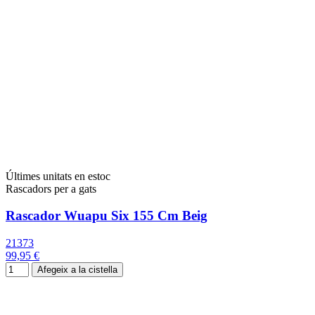
Últimes unitats en estoc
Rascadors per a gats
Rascador Wuapu Six 155 Cm Beig
21373
99,95 €
Afegeix a la cistella