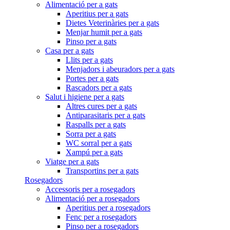
Alimentació per a gats
Aperitius per a gats
Dietes Veterinàries per a gats
Menjar humit per a gats
Pinso per a gats
Casa per a gats
Llits per a gats
Menjadors i abeuradors per a gats
Portes per a gats
Rascadors per a gats
Salut i higiene per a gats
Altres cures per a gats
Antiparasitaris per a gats
Raspalls per a gats
Sorra per a gats
WC sorral per a gats
Xampú per a gats
Viatge per a gats
Transportins per a gats
Rosegadors
Accessoris per a rosegadors
Alimentació per a rosegadors
Aperitius per a rosegadors
Fenc per a rosegadors
Pinso per a rosegadors