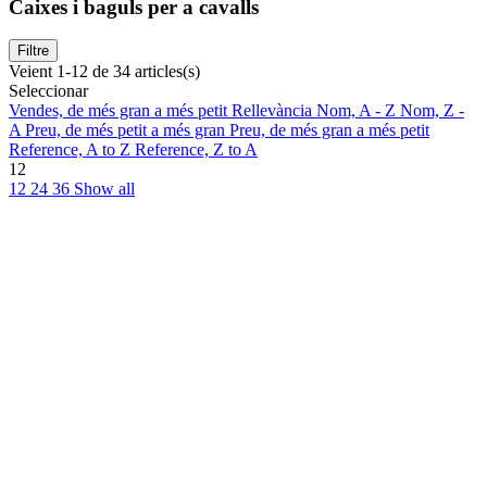
Caixes i baguls per a cavalls
Filtre
Veient 1-12 de 34 articles(s)
Seleccionar
Vendes, de més gran a més petit
Rellevància
Nom, A - Z
Nom, Z -
A
Preu, de més petit a més gran
Preu, de més gran a més petit
Reference, A to Z
Reference, Z to A
12
12
24
36
Show all