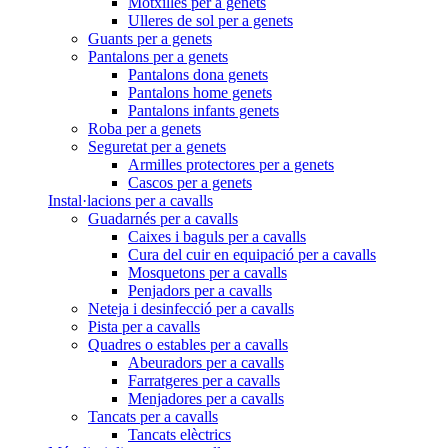
Motxilles per a genets
Ulleres de sol per a genets
Guants per a genets
Pantalons per a genets
Pantalons dona genets
Pantalons home genets
Pantalons infants genets
Roba per a genets
Seguretat per a genets
Armilles protectores per a genets
Cascos per a genets
Instal·lacions per a cavalls
Guadarnés per a cavalls
Caixes i baguls per a cavalls
Cura del cuir en equipació per a cavalls
Mosquetons per a cavalls
Penjadors per a cavalls
Neteja i desinfecció per a cavalls
Pista per a cavalls
Quadres o estables per a cavalls
Abeuradors per a cavalls
Farratgeres per a cavalls
Menjadores per a cavalls
Tancats per a cavalls
Tancats elèctrics