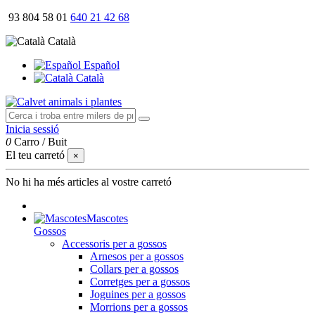
93 804 58 01
640 21 42 68
Català
Español
Català
Inicia sessió
0
Carro
/
Buit
El teu carretó
×
No hi ha més articles al vostre carretó
Mascotes
Gossos
Accessoris per a gossos
Arnesos per a gossos
Collars per a gossos
Corretges per a gossos
Joguines per a gossos
Morrions per a gossos