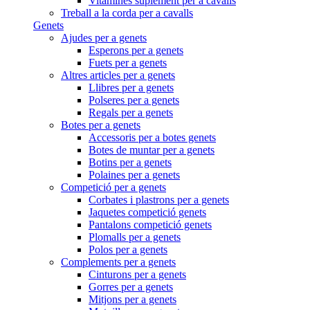
Vitamines suplement per a cavalls
Treball a la corda per a cavalls
Genets
Ajudes per a genets
Esperons per a genets
Fuets per a genets
Altres articles per a genets
Llibres per a genets
Polseres per a genets
Regals per a genets
Botes per a genets
Accessoris per a botes genets
Botes de muntar per a genets
Botins per a genets
Polaines per a genets
Competició per a genets
Corbates i plastrons per a genets
Jaquetes competició genets
Pantalons competició genets
Plomalls per a genets
Polos per a genets
Complements per a genets
Cinturons per a genets
Gorres per a genets
Mitjons per a genets