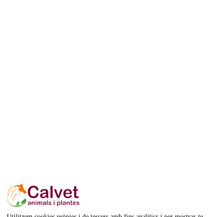
Utilitzem cookies pròpies i de tercers amb fins analítics i per mostrar-te