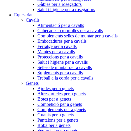
Gàbies per a rosegadors
Salut i higiene per a rosegadors
Equestrian
Cavalls
Alimentació per a cavalls
Cabeçades o morralles per a cavalls
Complements selles de muntar per a cavalls
Embocadures per a cavalls
Ferratge per a cavalls
Mantes per a cavalls
Proteccions per a cavalls
Salut i higiene per a cavalls
Selles de muntar per a cavalls
Suplements per a cavalls
Treball a la corda per a cavalls
Genets
Ajudes per a genets
Altres articles per a genets
Botes per a genets
Competició per a genets
Complements per a genets
Guants per a genets
Pantalons per a genets
Roba per a genets
Seguretat per a genets