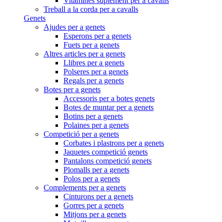
Vitamines suplement per a cavalls
Treball a la corda per a cavalls
Genets
Ajudes per a genets
Esperons per a genets
Fuets per a genets
Altres articles per a genets
Llibres per a genets
Polseres per a genets
Regals per a genets
Botes per a genets
Accessoris per a botes genets
Botes de muntar per a genets
Botins per a genets
Polaines per a genets
Competició per a genets
Corbates i plastrons per a genets
Jaquetes competició genets
Pantalons competició genets
Plomalls per a genets
Polos per a genets
Complements per a genets
Cinturons per a genets
Gorres per a genets
Mitjons per a genets