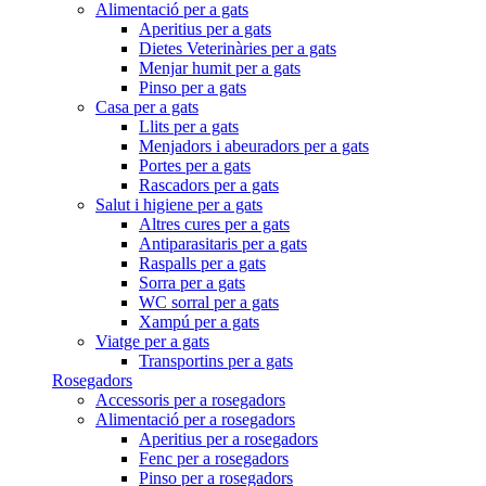
Alimentació per a gats
Aperitius per a gats
Dietes Veterinàries per a gats
Menjar humit per a gats
Pinso per a gats
Casa per a gats
Llits per a gats
Menjadors i abeuradors per a gats
Portes per a gats
Rascadors per a gats
Salut i higiene per a gats
Altres cures per a gats
Antiparasitaris per a gats
Raspalls per a gats
Sorra per a gats
WC sorral per a gats
Xampú per a gats
Viatge per a gats
Transportins per a gats
Rosegadors
Accessoris per a rosegadors
Alimentació per a rosegadors
Aperitius per a rosegadors
Fenc per a rosegadors
Pinso per a rosegadors