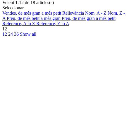
Veient 1-12 de 18 articles(s)
Seleccionar
Vendes, de més gran a més petit
Rellevància
Nom, A - Z
Nom, Z -
A
Preu, de més petit a més gran
Preu, de més gran a més petit
Reference, A to Z
Reference, Z to A
12
12
24
36
Show all