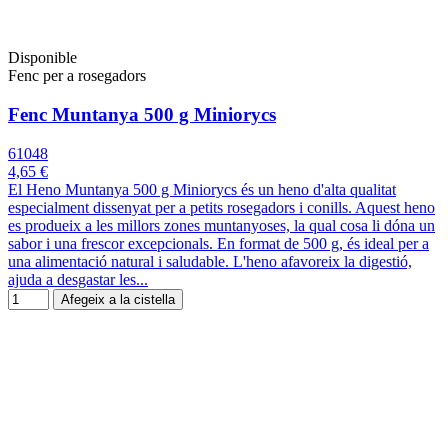
Disponible
Fenc per a rosegadors
Fenc Muntanya 500 g Miniorycs
61048
4,65 €
El Heno Muntanya 500 g Miniorycs és un heno d'alta qualitat
especialment dissenyat per a petits rosegadors i conills. Aquest heno
es produeix a les millors zones muntanyoses, la qual cosa li dóna un
sabor i una frescor excepcionals. En format de 500 g, és ideal per a
una alimentació natural i saludable. L'heno afavoreix la digestió,
ajuda a desgastar les...
Afegeix a la cistella