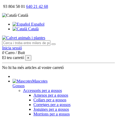
93 804 58 01
640 21 42 68
Català
Español
Català
Inicia sessió
0
Carro
/
Buit
El teu carretó
×
No hi ha més articles al vostre carretó
Mascotes
Gossos
Accessoris per a gossos
Arnesos per a gossos
Collars per a gossos
Corretges per a gossos
Joguines per a gossos
Morrions per a gossos