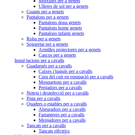
Motxilles per a genets
Ulleres de sol per a genets
Guants per a genets
Pantalons per a genets
Pantalons dona genets
Pantalons home genets
Pantalons infants genets
Roba per a genets
Seguretat per a genets
Armilles protectores per a genets
Cascos per a genets
Instal·lacions per a cavalls
Guadarnés per a cavalls
Caixes i baguls per a cavalls
Cura del cuir en equipació per a cavalls
Mosquetons per a cavalls
Penjadors per a cavalls
Neteja i desinfecció per a cavalls
Pista per a cavalls
Quadres o estables per a cavalls
Abeuradors per a cavalls
Farratgeres per a cavalls
Menjadores per a cavalls
Tancats per a cavalls
Tancats elèctrics