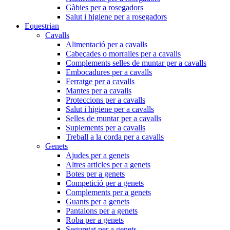
Gàbies per a rosegadors
Salut i higiene per a rosegadors
Equestrian
Cavalls
Alimentació per a cavalls
Cabeçades o morralles per a cavalls
Complements selles de muntar per a cavalls
Embocadures per a cavalls
Ferratge per a cavalls
Mantes per a cavalls
Proteccions per a cavalls
Salut i higiene per a cavalls
Selles de muntar per a cavalls
Suplements per a cavalls
Treball a la corda per a cavalls
Genets
Ajudes per a genets
Altres articles per a genets
Botes per a genets
Competició per a genets
Complements per a genets
Guants per a genets
Pantalons per a genets
Roba per a genets
Seguretat per a genets