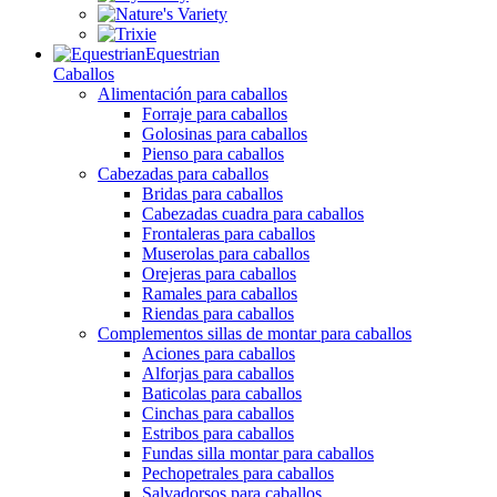
Equestrian
Caballos
Alimentación para caballos
Forraje para caballos
Golosinas para caballos
Pienso para caballos
Cabezadas para caballos
Bridas para caballos
Cabezadas cuadra para caballos
Frontaleras para caballos
Muserolas para caballos
Orejeras para caballos
Ramales para caballos
Riendas para caballos
Complementos sillas de montar para caballos
Aciones para caballos
Alforjas para caballos
Baticolas para caballos
Cinchas para caballos
Estribos para caballos
Fundas silla montar para caballos
Pechopetrales para caballos
Salvadorsos para caballos