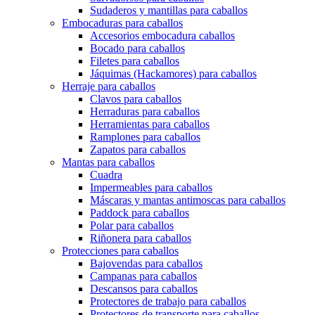
Sudaderos y mantillas para caballos
Embocaduras para caballos
Accesorios embocadura caballos
Bocado para caballos
Filetes para caballos
Jáquimas (Hackamores) para caballos
Herraje para caballos
Clavos para caballos
Herraduras para caballos
Herramientas para caballos
Ramplones para caballos
Zapatos para caballos
Mantas para caballos
Cuadra
Impermeables para caballos
Máscaras y mantas antimoscas para caballos
Paddock para caballos
Polar para caballos
Riñonera para caballos
Protecciones para caballos
Bajovendas para caballos
Campanas para caballos
Descansos para caballos
Protectores de trabajo para caballos
Protectores de transporte para caballos