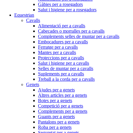
Gàbies per a rosegadors
Salut i higiene per a rosegadors
Equestrian
Cavalls
Alimentació per a cavalls
Cabeçades o morralles per a cavalls
Complements selles de muntar per a cavalls
Embocadures per a cavalls
Ferratge per a cavalls
Mantes per a cavalls
Proteccions per a cavalls
Salut i higiene per a cavalls
Selles de muntar per a cavalls
Suplements per a cavalls
Treball a la corda per a cavalls
Genets
Ajudes per a genets
Altres articles per a genets
Botes per a genets
Competició per a genets
Complements per a genets
Guants per a genets
Pantalons per a genets
Roba per a genets
Seguretat per a genets