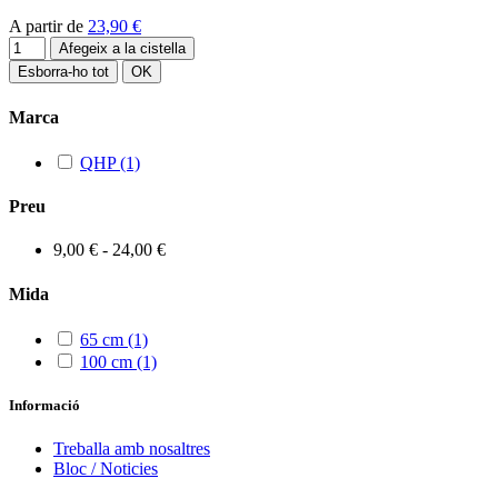
A partir de
23,90 €
Afegeix a la cistella
Esborra-ho tot
OK
Marca
QHP
(1)
Preu
9,00 € - 24,00 €
Mida
65 cm
(1)
100 cm
(1)
Informació
Treballa amb nosaltres
Bloc / Noticies