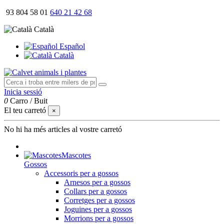
93 804 58 01
640 21 42 68
Català
Español
Català
Inicia sessió
0
Carro
/
Buit
El teu carretó
×
No hi ha més articles al vostre carretó
Mascotes
Gossos
Accessoris per a gossos
Arnesos per a gossos
Collars per a gossos
Corretges per a gossos
Joguines per a gossos
Morrions per a gossos