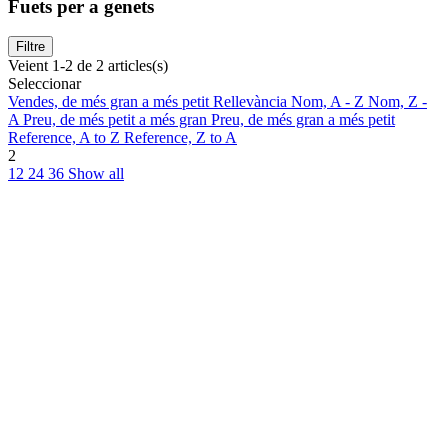
Fuets per a genets
Filtre
Veient 1-2 de 2 articles(s)
Seleccionar
Vendes, de més gran a més petit
Rellevància
Nom, A - Z
Nom, Z -
A
Preu, de més petit a més gran
Preu, de més gran a més petit
Reference, A to Z
Reference, Z to A
2
12
24
36
Show all