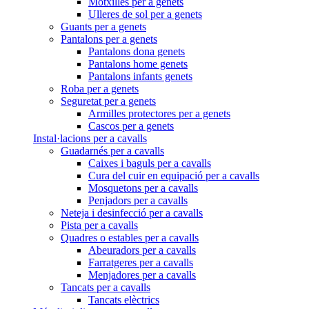
Motxilles per a genets
Ulleres de sol per a genets
Guants per a genets
Pantalons per a genets
Pantalons dona genets
Pantalons home genets
Pantalons infants genets
Roba per a genets
Seguretat per a genets
Armilles protectores per a genets
Cascos per a genets
Instal·lacions per a cavalls
Guadarnés per a cavalls
Caixes i baguls per a cavalls
Cura del cuir en equipació per a cavalls
Mosquetons per a cavalls
Penjadors per a cavalls
Neteja i desinfecció per a cavalls
Pista per a cavalls
Quadres o estables per a cavalls
Abeuradors per a cavalls
Farratgeres per a cavalls
Menjadores per a cavalls
Tancats per a cavalls
Tancats elèctrics