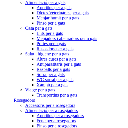
Alimentació per a gats
Aperitius per a gats
Dietes Veterinàries per a gats
Menjar humit per a gats
Pinso per a gats
Casa per a gats
Llits per a gats
Menjadors i abeuradors per a gats
Portes per a gats
Rascadors per a gats
Salut i higiene per a gats
Altres cures per a gats
Antiparasitaris per a gats
Raspalls per a gats
Sorra per a gats
WC sorral per a gats
Xampú per a gats
Viatge per a gats
Transportins per a gats
Rosegadors
Accessoris per a rosegadors
Alimentació per a rosegadors
Aperitius per a rosegadors
Fenc per a rosegadors
Pinso per a rosegadors