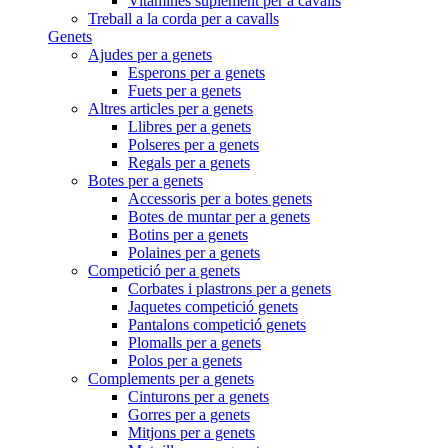
Vitamines suplement per a cavalls
Treball a la corda per a cavalls
Genets
Ajudes per a genets
Esperons per a genets
Fuets per a genets
Altres articles per a genets
Llibres per a genets
Polseres per a genets
Regals per a genets
Botes per a genets
Accessoris per a botes genets
Botes de muntar per a genets
Botins per a genets
Polaines per a genets
Competició per a genets
Corbates i plastrons per a genets
Jaquetes competició genets
Pantalons competició genets
Plomalls per a genets
Polos per a genets
Complements per a genets
Cinturons per a genets
Gorres per a genets
Mitjons per a genets