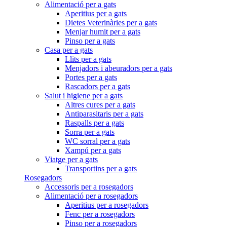
Alimentació per a gats
Aperitius per a gats
Dietes Veterinàries per a gats
Menjar humit per a gats
Pinso per a gats
Casa per a gats
Llits per a gats
Menjadors i abeuradors per a gats
Portes per a gats
Rascadors per a gats
Salut i higiene per a gats
Altres cures per a gats
Antiparasitaris per a gats
Raspalls per a gats
Sorra per a gats
WC sorral per a gats
Xampú per a gats
Viatge per a gats
Transportins per a gats
Rosegadors
Accessoris per a rosegadors
Alimentació per a rosegadors
Aperitius per a rosegadors
Fenc per a rosegadors
Pinso per a rosegadors