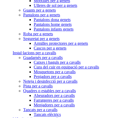
Motxilles per a genets
Ulleres de sol per a genets
Guants per a genets
Pantalons per a genets
Pantalons dona genets
Pantalons home genets
Pantalons infants genets
Roba per a genets
Seguretat per a genets
Armilles protectores per a genets
Cascos per a genets
Instal·lacions per a cavalls
Guadarnés per a cavalls
Caixes i baguls per a cavalls
Cura del cuir en equipació per a cavalls
Mosquetons per a cavalls
Penjadors per a cavalls
Neteja i desinfecció per a cavalls
Pista per a cavalls
Quadres o estables per a cavalls
Abeuradors per a cavalls
Farratgeres per a cavalls
Menjadores per a cavalls
Tancats per a cavalls
Tancats elèctrics