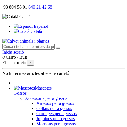
93 804 58 01
640 21 42 68
Català
Español
Català
Inicia sessió
0
Carro
/
Buit
El teu carretó
×
No hi ha més articles al vostre carretó
Mascotes
Gossos
Accessoris per a gossos
Arnesos per a gossos
Collars per a gossos
Corretges per a gossos
Joguines per a gossos
Morrions per a gossos