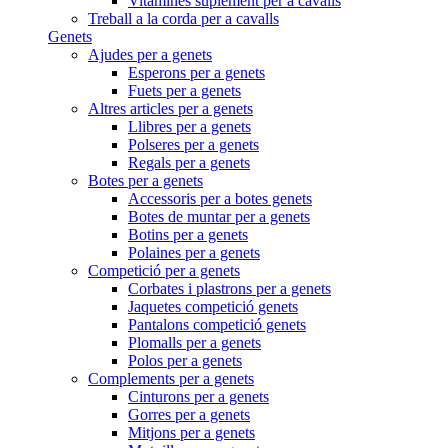
Vitamines suplement per a cavalls
Treball a la corda per a cavalls
Genets
Ajudes per a genets
Esperons per a genets
Fuets per a genets
Altres articles per a genets
Llibres per a genets
Polseres per a genets
Regals per a genets
Botes per a genets
Accessoris per a botes genets
Botes de muntar per a genets
Botins per a genets
Polaines per a genets
Competició per a genets
Corbates i plastrons per a genets
Jaquetes competició genets
Pantalons competició genets
Plomalls per a genets
Polos per a genets
Complements per a genets
Cinturons per a genets
Gorres per a genets
Mitjons per a genets