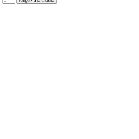
Afegeix a la cistella