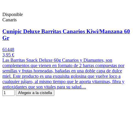
Disponible
Canaris
Cunipic Deluxe Barritas Canarios Kiwi/Manzana 60
Gr
61448
3,95 €
Las Barritas Snack Deluxe 60g Canarios y Diamantes, son
complementos que vienen en formato de 2 barras compuestas por
semillas y frutas horneadas, bañadas en una doble capa de dulce
miel. Este producto es una exquisita golosina que vuelve loco a
cualquier pájaro, al mismo tiempo que le aporta vitaminas, fibra y
antioxidantes que son vitales para su salud....
Afegeix a la cistella