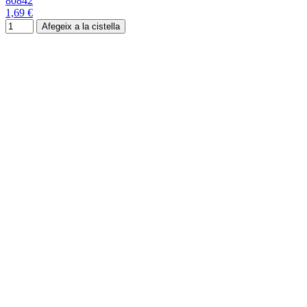
80842
1,69 €
Afegeix a la cistella