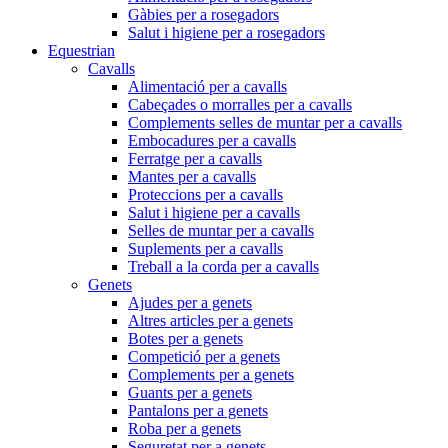
Gàbies per a rosegadors
Salut i higiene per a rosegadors
Equestrian
Cavalls
Alimentació per a cavalls
Cabeçades o morralles per a cavalls
Complements selles de muntar per a cavalls
Embocadures per a cavalls
Ferratge per a cavalls
Mantes per a cavalls
Proteccions per a cavalls
Salut i higiene per a cavalls
Selles de muntar per a cavalls
Suplements per a cavalls
Treball a la corda per a cavalls
Genets
Ajudes per a genets
Altres articles per a genets
Botes per a genets
Competició per a genets
Complements per a genets
Guants per a genets
Pantalons per a genets
Roba per a genets
Seguretat per a genets