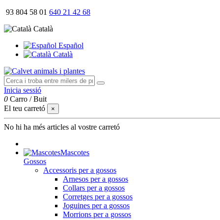
93 804 58 01
640 21 42 68
Català
Español
Català
Inicia sessió
0
Carro
/
Buit
El teu carretó
×
No hi ha més articles al vostre carretó
Mascotes
Gossos
Accessoris per a gossos
Arnesos per a gossos
Collars per a gossos
Corretges per a gossos
Joguines per a gossos
Morrions per a gossos