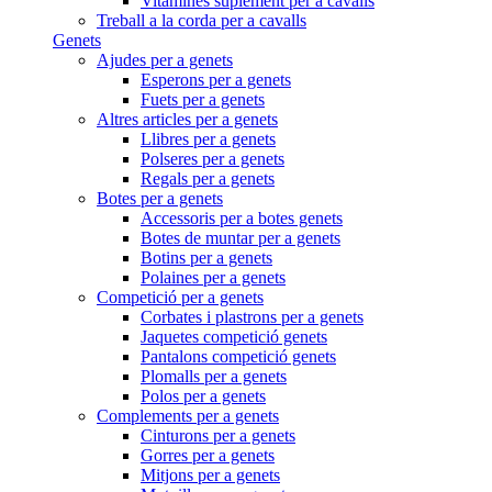
Vitamines suplement per a cavalls
Treball a la corda per a cavalls
Genets
Ajudes per a genets
Esperons per a genets
Fuets per a genets
Altres articles per a genets
Llibres per a genets
Polseres per a genets
Regals per a genets
Botes per a genets
Accessoris per a botes genets
Botes de muntar per a genets
Botins per a genets
Polaines per a genets
Competició per a genets
Corbates i plastrons per a genets
Jaquetes competició genets
Pantalons competició genets
Plomalls per a genets
Polos per a genets
Complements per a genets
Cinturons per a genets
Gorres per a genets
Mitjons per a genets