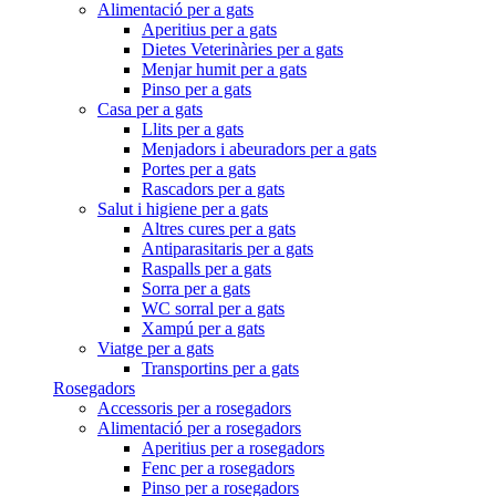
Alimentació per a gats
Aperitius per a gats
Dietes Veterinàries per a gats
Menjar humit per a gats
Pinso per a gats
Casa per a gats
Llits per a gats
Menjadors i abeuradors per a gats
Portes per a gats
Rascadors per a gats
Salut i higiene per a gats
Altres cures per a gats
Antiparasitaris per a gats
Raspalls per a gats
Sorra per a gats
WC sorral per a gats
Xampú per a gats
Viatge per a gats
Transportins per a gats
Rosegadors
Accessoris per a rosegadors
Alimentació per a rosegadors
Aperitius per a rosegadors
Fenc per a rosegadors
Pinso per a rosegadors