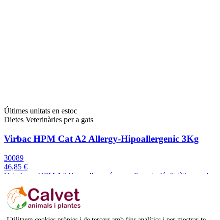
Últimes unitats en estoc
Dietes Veterinàries per a gats
Virbac HPM Cat A2 Allergy-Hipoallergenic 3Kg
30089
46,85 €
Veterinary HPM A2 Hypoallergy és una alimentació dietètica, amb
proteïna de salmó hidrolitzada, destinada a gats amb intoleràncies
alimentàries.
Afegeix a la cistella
Utilitzem cookies pròpies i de tercers amb fins analítics i per mostrar-te