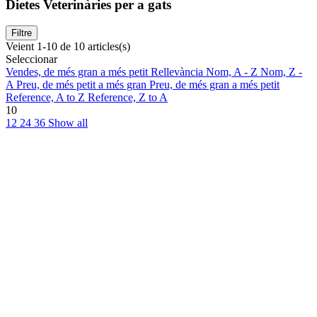
Dietes Veterinàries per a gats
Filtre
Veient 1-10 de 10 articles(s)
Seleccionar
Vendes, de més gran a més petit
Rellevància
Nom, A - Z
Nom, Z -
A
Preu, de més petit a més gran
Preu, de més gran a més petit
Reference, A to Z
Reference, Z to A
10
12
24
36
Show all