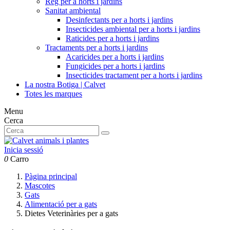
Reg per a horts i jardins
Sanitat ambiental
Desinfectants per a horts i jardins
Insecticides ambiental per a horts i jardins
Raticides per a horts i jardins
Tractaments per a horts i jardins
Acaricides per a horts i jardins
Fungicides per a horts i jardins
Insecticides tractament per a horts i jardins
La nostra Botiga | Calvet
Totes les marques
Menu
Cerca
Inicia sessió
0
Carro
Pàgina principal
Mascotes
Gats
Alimentació per a gats
Dietes Veterinàries per a gats