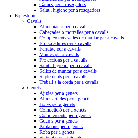
Gàbies per a rosegadors
Salut i higiene per a rosegadors
Equestrian
Cavalls
Alimentació per a cavalls
Cabeçades o morralles per a cavalls
Complements selles de muntar per a cavalls
Embocadures per a cavalls
Ferratge per a cavalls
Mantes per a cavalls
Proteccions per a cavalls
Salut i higiene per a cavalls
Selles de muntar per a cavalls
Suplements per a cavalls
Treball a la corda per a cavalls
Genets
Ajudes per a genets
Altres articles per a genets
Botes per a genets
Competició per a genets
Complements per a genets
Guants per a genets
Pantalons per a genets
Roba per a genets
Seguretat per a genets