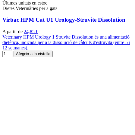
Últimes unitats en estoc
Dietes Veterinàries per a gats
Virbac HPM Cat U1 Urology-Struvite Dissolution
A partir de
24,85 €
Veterinary HPM Urology 1 Struvite Dissolution és una alimentació
dietètica, indicada per a la dissolució de càlculs d'estruvita (entre 5 i
12 setmanes).
Afegeix a la cistella