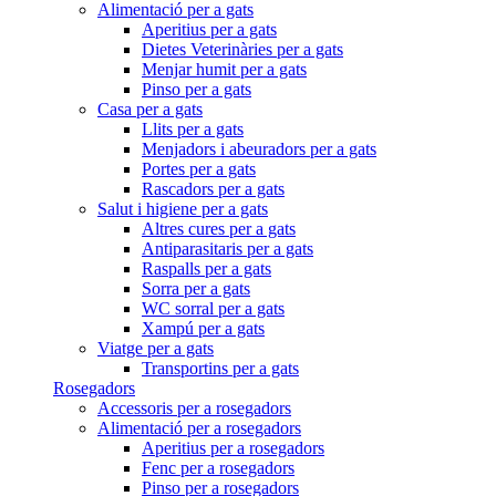
Alimentació per a gats
Aperitius per a gats
Dietes Veterinàries per a gats
Menjar humit per a gats
Pinso per a gats
Casa per a gats
Llits per a gats
Menjadors i abeuradors per a gats
Portes per a gats
Rascadors per a gats
Salut i higiene per a gats
Altres cures per a gats
Antiparasitaris per a gats
Raspalls per a gats
Sorra per a gats
WC sorral per a gats
Xampú per a gats
Viatge per a gats
Transportins per a gats
Rosegadors
Accessoris per a rosegadors
Alimentació per a rosegadors
Aperitius per a rosegadors
Fenc per a rosegadors
Pinso per a rosegadors