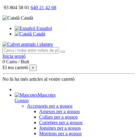
93 804 58 01
640 21 42 68
Català
Español
Català
Inicia sessió
0
Carro
/
Buit
El teu carretó
×
No hi ha més articles al vostre carretó
Mascotes
Gossos
Accessoris per a gossos
Arnesos per a gossos
Collars per a gossos
Corretges per a gossos
Joguines per a gossos
Morrions per a gossos