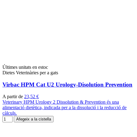
Últimes unitats en estoc
Dietes Veterinàries per a gats
Virbac HPM Cat U2 Urology-Disolution Prevention
A partir de
23,52 €
Veterinary HPM Urology 2 Dissolution & Prevention és una
alimentació dietètica, indicada per a la dissolució i la reducció de
càlculs.
Afegeix a la cistella