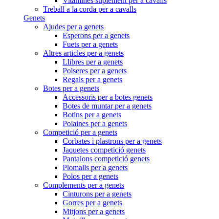
Vitamines suplement per a cavalls
Treball a la corda per a cavalls
Genets
Ajudes per a genets
Esperons per a genets
Fuets per a genets
Altres articles per a genets
Llibres per a genets
Polseres per a genets
Regals per a genets
Botes per a genets
Accessoris per a botes genets
Botes de muntar per a genets
Botins per a genets
Polaines per a genets
Competició per a genets
Corbates i plastrons per a genets
Jaquetes competició genets
Pantalons competició genets
Plomalls per a genets
Polos per a genets
Complements per a genets
Cinturons per a genets
Gorres per a genets
Mitjons per a genets