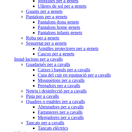
Motxilles per a genets
Ulleres de sol per a genets
Guants per a genets
Pantalons per a genets
Pantalons dona genets
Pantalons home genets
Pantalons infants genets
Roba per a genets
Seguretat per a genets
Armilles protectores per a genets
Cascos per a genets
Instal·lacions per a cavalls
Guadarnés per a cavalls
Caixes i baguls per a cavalls
Cura del cuir en equipació per a cavalls
Mosquetons per a cavalls
Penjadors per a cavalls
Neteja i desinfecció per a cavalls
Pista per a cavalls
Quadres o estables per a cavalls
Abeuradors per a cavalls
Farratgeres per a cavalls
Menjadores per a cavalls
Tancats per a cavalls
Tancats elèctrics