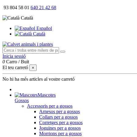
93 804 58 01
640 21 42 68
Català
Español
Català
Inicia sessió
0
Carro
/
Buit
El teu carretó
×
No hi ha més articles al vostre carretó
Mascotes
Gossos
Accessoris per a gossos
Arnesos per a gossos
Collars per a gossos
Corretges per a gossos
Joguines per a gossos
Morrions per a gossos