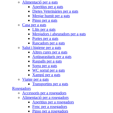
Alimentació per a gats
Aperitius per a gats
Dietes Veterinàries per a gats
Menjar humit per a gats
Pinso per a gats
Casa per a gats
Llits per a gats
Menjadors i abeuradors per a gats
Portes per a gats
Rascadors per a gats
Salut i higiene per a gats
Altres cures per a gats
Antiparasitaris per a gats
Raspalls per a gats
Sorra per a gats
WC sorral per a gats
Xampú per a gats
Viatge per a gats
Transportins per a gats
Rosegadors
Accessoris per a rosegadors
Alimentació per a rosegadors
Aperitius per a rosegadors
Fenc per a rosegadors
Pinso per a rosegadors