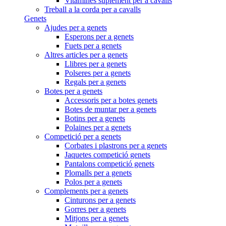
Vitamines suplement per a cavalls
Treball a la corda per a cavalls
Genets
Ajudes per a genets
Esperons per a genets
Fuets per a genets
Altres articles per a genets
Llibres per a genets
Polseres per a genets
Regals per a genets
Botes per a genets
Accessoris per a botes genets
Botes de muntar per a genets
Botins per a genets
Polaines per a genets
Competició per a genets
Corbates i plastrons per a genets
Jaquetes competició genets
Pantalons competició genets
Plomalls per a genets
Polos per a genets
Complements per a genets
Cinturons per a genets
Gorres per a genets
Mitjons per a genets