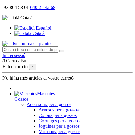
93 804 58 01
640 21 42 68
Català
Español
Català
Inicia sessió
0
Carro
/
Buit
El teu carretó
×
No hi ha més articles al vostre carretó
Mascotes
Gossos
Accessoris per a gossos
Arnesos per a gossos
Collars per a gossos
Corretges per a gossos
Joguines per a gossos
Morrions per a gossos