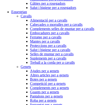
Gàbies per a rosegadors
Salut i higiene per a rosegadors
Equestrian
Cavalls
Alimentació per a cavalls
Cabeçades o morralles per a cavalls
Complements selles de muntar per a cavalls
Embocadures per a cavalls
Ferratge per a cavalls
Mantes per a cavalls
Proteccions per a cavalls
Salut i higiene per a cavalls
Selles de muntar per a cavalls
Suplements per a cavalls
Treball a la corda per a cavalls
Genets
Ajudes per a genets
Altres articles per a genets
Botes per a genets
Competició per a genets
Complements per a genets
Guants per a genets
Pantalons per a genets
Roba per a genets
Seguretat per a genets