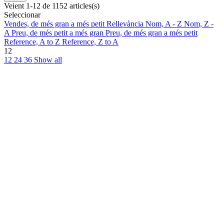
Veient 1-12 de 1152 articles(s)
Seleccionar
Vendes, de més gran a més petit
Rellevància
Nom, A - Z
Nom, Z -
A
Preu, de més petit a més gran
Preu, de més gran a més petit
Reference, A to Z
Reference, Z to A
12
12
24
36
Show all