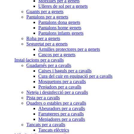
Motxilles per a genets
Ulleres de sol per a genets
Guants per a genets
Pantalons per a genets
Pantalons dona genets
Pantalons home genets
Pantalons infants genets
Roba per a genets
Seguretat per a genets
Armilles protectores per a genets
Cascos per a genets
Instal·lacions per a cavalls
Guadarnés per a cavalls
Caixes i baguls per a cavalls
Cura del cuir en equipació per a cavalls
Mosquetons per a cavalls
Penjadors per a cavalls
Neteja i desinfecció per a cavalls
Pista per a cavalls
Quadres o estables per a cavalls
Abeuradors per a cavalls
Farratgeres per a cavalls
Menjadores per a cavalls
Tancats per a cavalls
Tancats elèctrics