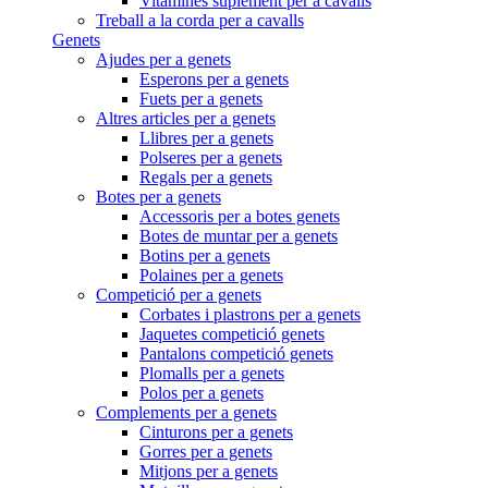
Vitamines suplement per a cavalls
Treball a la corda per a cavalls
Genets
Ajudes per a genets
Esperons per a genets
Fuets per a genets
Altres articles per a genets
Llibres per a genets
Polseres per a genets
Regals per a genets
Botes per a genets
Accessoris per a botes genets
Botes de muntar per a genets
Botins per a genets
Polaines per a genets
Competició per a genets
Corbates i plastrons per a genets
Jaquetes competició genets
Pantalons competició genets
Plomalls per a genets
Polos per a genets
Complements per a genets
Cinturons per a genets
Gorres per a genets
Mitjons per a genets