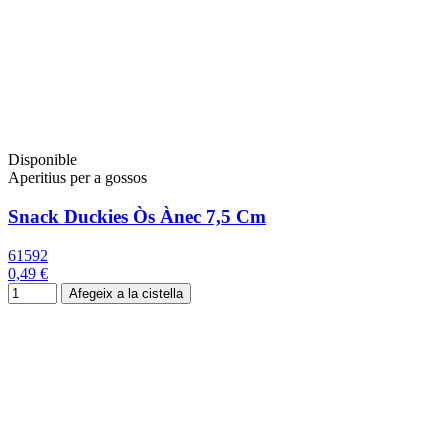
Disponible
Aperitius per a gossos
Snack Duckies Òs Ànec 7,5 Cm
61592
0,49 €
Afegeix a la cistella