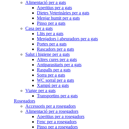
Alimentació per a gats
Aperitius per a gats
Dietes Veterinàries per a gats
Menjar humit per a gats
Pinso per a gats
Casa per a gats
Llits per a gats
Menjadors i abeuradors per a gats
Portes per a gats
Rascadors per a gats
Salut i higiene per a gats
Altres cures per a gats
Antiparasitaris per a gats
Raspalls per a gats
Sorra per a gats
WC sorral per a gats
Xampú per a gats
Viatge per a gats
Transportins per a gats
Rosegadors
Accessoris per a rosegadors
Alimentació per a rosegadors
Aperitius per a rosegadors
Fenc per a rosegadors
Pinso per a rosegadors