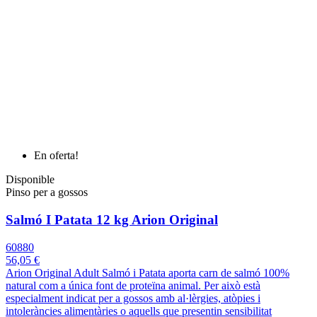
En oferta!
Disponible
Pinso per a gossos
Salmó I Patata 12 kg Arion Original
60880
56,05 €
Arion Original Adult Salmó i Patata aporta carn de salmó 100%
natural com a única font de proteïna animal. Per això està
especialment indicat per a gossos amb al·lèrgies, atòpies i
intoleràncies alimentàries o aquells que presentin sensibilitat