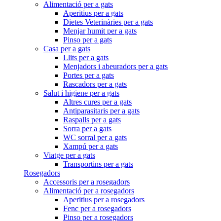
Alimentació per a gats
Aperitius per a gats
Dietes Veterinàries per a gats
Menjar humit per a gats
Pinso per a gats
Casa per a gats
Llits per a gats
Menjadors i abeuradors per a gats
Portes per a gats
Rascadors per a gats
Salut i higiene per a gats
Altres cures per a gats
Antiparasitaris per a gats
Raspalls per a gats
Sorra per a gats
WC sorral per a gats
Xampú per a gats
Viatge per a gats
Transportins per a gats
Rosegadors
Accessoris per a rosegadors
Alimentació per a rosegadors
Aperitius per a rosegadors
Fenc per a rosegadors
Pinso per a rosegadors