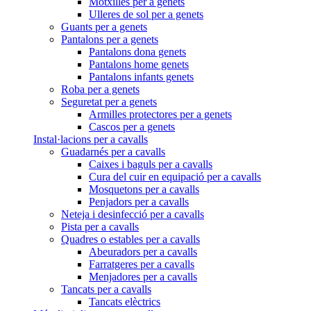
Motxilles per a genets
Ulleres de sol per a genets
Guants per a genets
Pantalons per a genets
Pantalons dona genets
Pantalons home genets
Pantalons infants genets
Roba per a genets
Seguretat per a genets
Armilles protectores per a genets
Cascos per a genets
Instal·lacions per a cavalls
Guadarnés per a cavalls
Caixes i baguls per a cavalls
Cura del cuir en equipació per a cavalls
Mosquetons per a cavalls
Penjadors per a cavalls
Neteja i desinfecció per a cavalls
Pista per a cavalls
Quadres o estables per a cavalls
Abeuradors per a cavalls
Farratgeres per a cavalls
Menjadores per a cavalls
Tancats per a cavalls
Tancats elèctrics