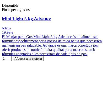
Disponible
Pinso per a gossos
Mini Light 3 kg Advance
60237
19,99 €
El Menjar per a Gos Mini Light 3 kg Advance és un aliment sec
formulat específicament per a gossos de mida petita que necessiten
mantenir un pes saludable. Advance és una marca coneguda per
oferir productes de nutrició d´alta qualitat per a mascotes, amb
fórmules adaptades a les necessitats de cada tipus de gos.
Afegeix a la cistella