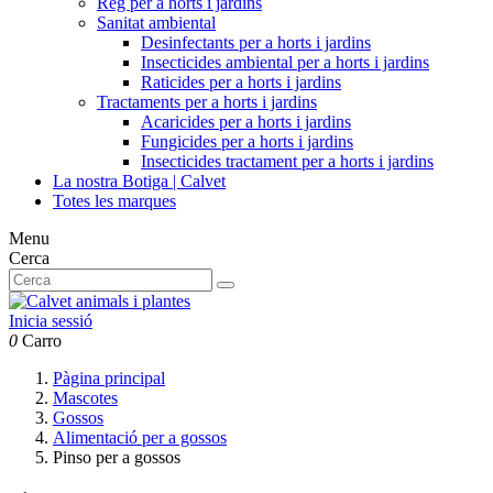
Reg per a horts i jardins
Sanitat ambiental
Desinfectants per a horts i jardins
Insecticides ambiental per a horts i jardins
Raticides per a horts i jardins
Tractaments per a horts i jardins
Acaricides per a horts i jardins
Fungicides per a horts i jardins
Insecticides tractament per a horts i jardins
La nostra Botiga | Calvet
Totes les marques
Menu
Cerca
Inicia sessió
0
Carro
Pàgina principal
Mascotes
Gossos
Alimentació per a gossos
Pinso per a gossos