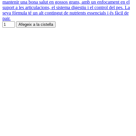
mantenir una bona salut en gossos grans, amb un enfocament en el
suport a les articulacions, el sistema digestiu i el control del pes. La
seva fórmula té un alt contingut de nutrients essencials i és fàcil de
pair.
Afegeix a la cistella