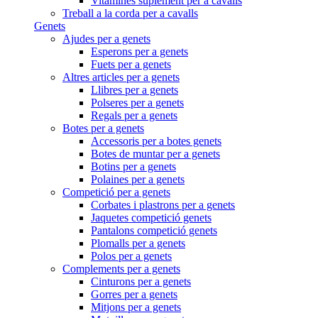
Vitamines suplement per a cavalls
Treball a la corda per a cavalls
Genets
Ajudes per a genets
Esperons per a genets
Fuets per a genets
Altres articles per a genets
Llibres per a genets
Polseres per a genets
Regals per a genets
Botes per a genets
Accessoris per a botes genets
Botes de muntar per a genets
Botins per a genets
Polaines per a genets
Competició per a genets
Corbates i plastrons per a genets
Jaquetes competició genets
Pantalons competició genets
Plomalls per a genets
Polos per a genets
Complements per a genets
Cinturons per a genets
Gorres per a genets
Mitjons per a genets