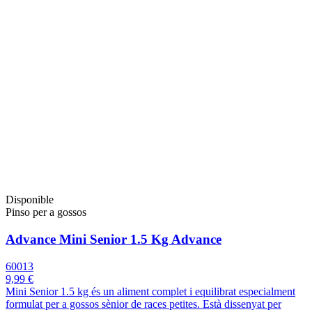
Disponible
Pinso per a gossos
Advance Mini Senior 1.5 Kg Advance
60013
9,99 €
Mini Senior 1.5 kg és un aliment complet i equilibrat especialment
formulat per a gossos sènior de races petites. Està dissenyat per