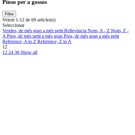
Pinso per a gossos
Filtre
Veient 1-12 de 69 articles(s)
Seleccionar
Vendes, de més gran a més petit
Rellevància
Nom, A - Z
Nom, Z -
A
Preu, de més petit a més gran
Preu, de més gran a més petit
Reference, A to Z
Reference, Z to A
12
12
24
36
Show all