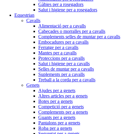
Gàbies per a rosegadors
Salut i higiene per a rosegadors
Equestrian
Cavalls
Alimentació per a cavalls
Cabeçades o morralles per a cavalls
Complements selles de muntar per a cavalls
Embocadures per a cavalls
Ferratge per a cavalls
Mantes per a cavalls
Proteccions per a cavalls
Salut i higiene per a cavalls
Selles de muntar per a cavalls
Suplements per a cavalls
Treball a la corda per a cavalls
Genets
Ajudes per a genets
Altres articles per a genets
Botes per a genets
Competició per a genets
Complements per a genets
Guants per a genets
Pantalons per a genets
Roba per a genets
Seguretat per a genets