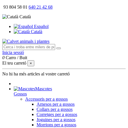
93 804 58 01
640 21 42 68
Català
Español
Català
Inicia sessió
0
Carro
/
Buit
El teu carretó
×
No hi ha més articles al vostre carretó
Mascotes
Gossos
Accessoris per a gossos
Arnesos per a gossos
Collars per a gossos
Corretges per a gossos
Joguines per a gossos
Morrions per a gossos