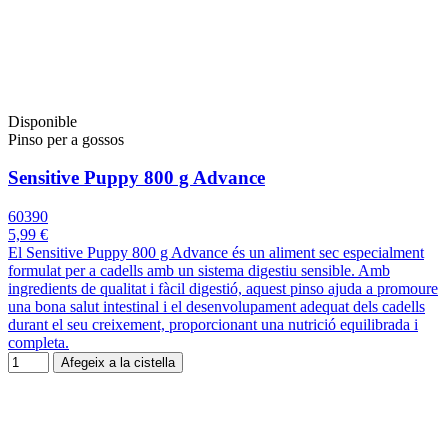
Disponible
Pinso per a gossos
Sensitive Puppy 800 g Advance
60390
5,99 €
El Sensitive Puppy 800 g Advance és un aliment sec especialment
formulat per a cadells amb un sistema digestiu sensible. Amb
ingredients de qualitat i fàcil digestió, aquest pinso ajuda a promoure
una bona salut intestinal i el desenvolupament adequat dels cadells
durant el seu creixement, proporcionant una nutrició equilibrada i
completa.
Afegeix a la cistella