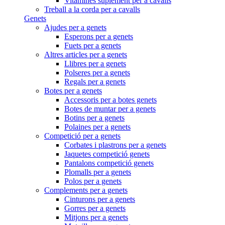
Vitamines suplement per a cavalls
Treball a la corda per a cavalls
Genets
Ajudes per a genets
Esperons per a genets
Fuets per a genets
Altres articles per a genets
Llibres per a genets
Polseres per a genets
Regals per a genets
Botes per a genets
Accessoris per a botes genets
Botes de muntar per a genets
Botins per a genets
Polaines per a genets
Competició per a genets
Corbates i plastrons per a genets
Jaquetes competició genets
Pantalons competició genets
Plomalls per a genets
Polos per a genets
Complements per a genets
Cinturons per a genets
Gorres per a genets
Mitjons per a genets