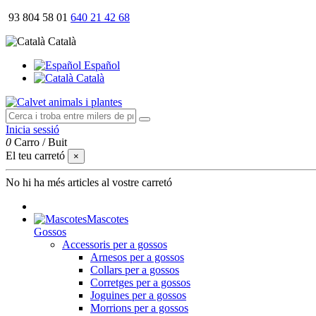
93 804 58 01
640 21 42 68
Català
Español
Català
Inicia sessió
0
Carro
/
Buit
El teu carretó
×
No hi ha més articles al vostre carretó
Mascotes
Gossos
Accessoris per a gossos
Arnesos per a gossos
Collars per a gossos
Corretges per a gossos
Joguines per a gossos
Morrions per a gossos