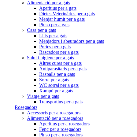
Alimentació per a gats
Aperitius per a gats
Dietes Veterinàries per a gats
Menjar humit per a gats
Pinso per a gats
Casa per a gats
Llits per a gats
Menjadors i abeuradors per a gats
Portes per a gats
Rascadors per a gats
Salut i higiene per a gats
Altres cures per a gats
Antiparasitaris per a gats
Raspalls per a gats
Sorra per a gats
WC sorral per a gats
Xampú per a gats
Viatge per a gats
Transportins per a gats
Rosegadors
Accessoris per a rosegadors
Alimentació per a rosegadors
Aperitius per a rosegadors
Fenc per a rosegadors
Pinso per a rosegadors