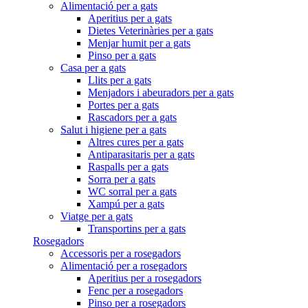
Alimentació per a gats
Aperitius per a gats
Dietes Veterinàries per a gats
Menjar humit per a gats
Pinso per a gats
Casa per a gats
Llits per a gats
Menjadors i abeuradors per a gats
Portes per a gats
Rascadors per a gats
Salut i higiene per a gats
Altres cures per a gats
Antiparasitaris per a gats
Raspalls per a gats
Sorra per a gats
WC sorral per a gats
Xampú per a gats
Viatge per a gats
Transportins per a gats
Rosegadors
Accessoris per a rosegadors
Alimentació per a rosegadors
Aperitius per a rosegadors
Fenc per a rosegadors
Pinso per a rosegadors