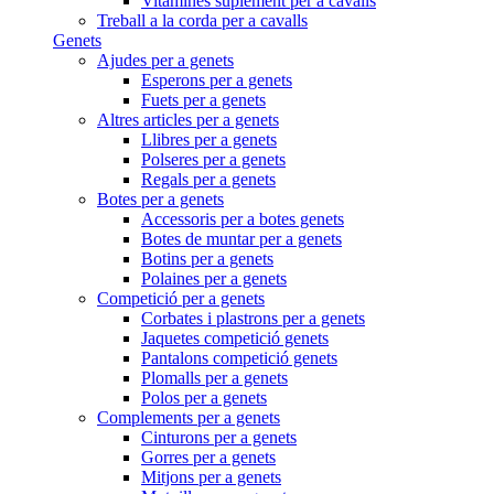
Vitamines suplement per a cavalls
Treball a la corda per a cavalls
Genets
Ajudes per a genets
Esperons per a genets
Fuets per a genets
Altres articles per a genets
Llibres per a genets
Polseres per a genets
Regals per a genets
Botes per a genets
Accessoris per a botes genets
Botes de muntar per a genets
Botins per a genets
Polaines per a genets
Competició per a genets
Corbates i plastrons per a genets
Jaquetes competició genets
Pantalons competició genets
Plomalls per a genets
Polos per a genets
Complements per a genets
Cinturons per a genets
Gorres per a genets
Mitjons per a genets