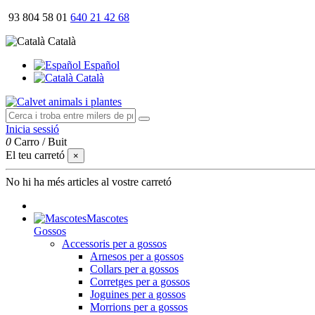
93 804 58 01
640 21 42 68
Català
Español
Català
Inicia sessió
0
Carro
/
Buit
El teu carretó
×
No hi ha més articles al vostre carretó
Mascotes
Gossos
Accessoris per a gossos
Arnesos per a gossos
Collars per a gossos
Corretges per a gossos
Joguines per a gossos
Morrions per a gossos