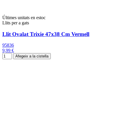
Últimes unitats en estoc
Llits per a gats
Llit Ovalat Trixie 47x38 Cm Vermell
95836
9,99 €
Afegeix a la cistella