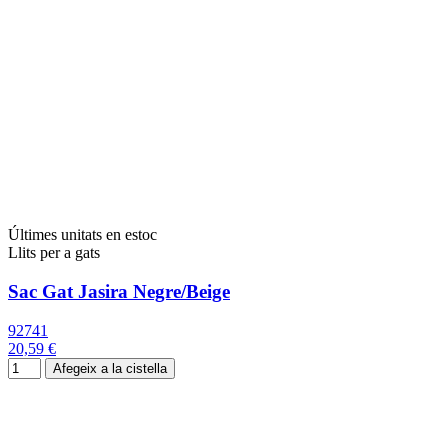
Últimes unitats en estoc
Llits per a gats
Sac Gat Jasira Negre/Beige
92741
20,59 €
Afegeix a la cistella