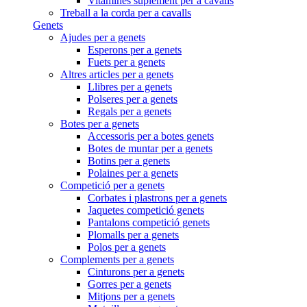
Vitamines suplement per a cavalls
Treball a la corda per a cavalls
Genets
Ajudes per a genets
Esperons per a genets
Fuets per a genets
Altres articles per a genets
Llibres per a genets
Polseres per a genets
Regals per a genets
Botes per a genets
Accessoris per a botes genets
Botes de muntar per a genets
Botins per a genets
Polaines per a genets
Competició per a genets
Corbates i plastrons per a genets
Jaquetes competició genets
Pantalons competició genets
Plomalls per a genets
Polos per a genets
Complements per a genets
Cinturons per a genets
Gorres per a genets
Mitjons per a genets