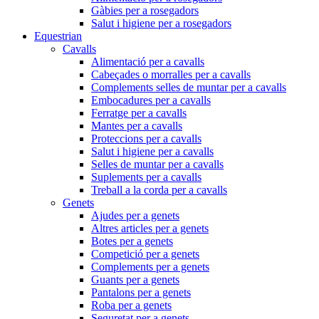
Gàbies per a rosegadors
Salut i higiene per a rosegadors
Equestrian
Cavalls
Alimentació per a cavalls
Cabeçades o morralles per a cavalls
Complements selles de muntar per a cavalls
Embocadures per a cavalls
Ferratge per a cavalls
Mantes per a cavalls
Proteccions per a cavalls
Salut i higiene per a cavalls
Selles de muntar per a cavalls
Suplements per a cavalls
Treball a la corda per a cavalls
Genets
Ajudes per a genets
Altres articles per a genets
Botes per a genets
Competició per a genets
Complements per a genets
Guants per a genets
Pantalons per a genets
Roba per a genets
Seguretat per a genets