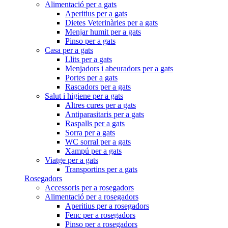
Alimentació per a gats
Aperitius per a gats
Dietes Veterinàries per a gats
Menjar humit per a gats
Pinso per a gats
Casa per a gats
Llits per a gats
Menjadors i abeuradors per a gats
Portes per a gats
Rascadors per a gats
Salut i higiene per a gats
Altres cures per a gats
Antiparasitaris per a gats
Raspalls per a gats
Sorra per a gats
WC sorral per a gats
Xampú per a gats
Viatge per a gats
Transportins per a gats
Rosegadors
Accessoris per a rosegadors
Alimentació per a rosegadors
Aperitius per a rosegadors
Fenc per a rosegadors
Pinso per a rosegadors