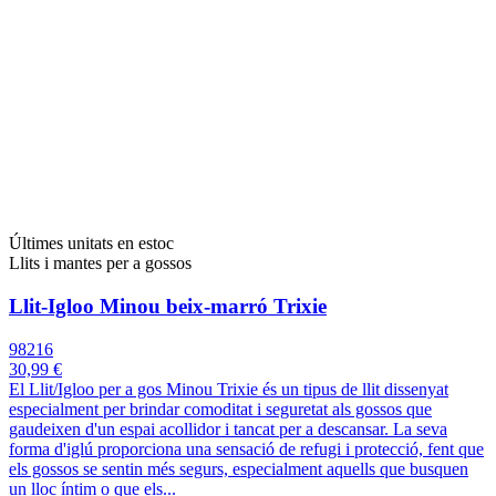
Últimes unitats en estoc
Llits i mantes per a gossos
Llit-Igloo Minou beix-marró Trixie
98216
30,99 €
El Llit/Igloo per a gos Minou Trixie és un tipus de llit dissenyat
especialment per brindar comoditat i seguretat als gossos que
gaudeixen d'un espai acollidor i tancat per a descansar. La seva
forma d'iglú proporciona una sensació de refugi i protecció, fent que
els gossos se sentin més segurs, especialment aquells que busquen
un lloc íntim o que els...