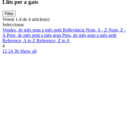
Llits per a gats
Filtre
Veient 1-4 de 4 articles(s)
Seleccionar
Vendes, de més gran a més petit
Rellevància
Nom, A - Z
Nom, Z -
A
Preu, de més petit a més gran
Preu, de més gran a més petit
Reference, A to Z
Reference, Z to A
4
12
24
36
Show all