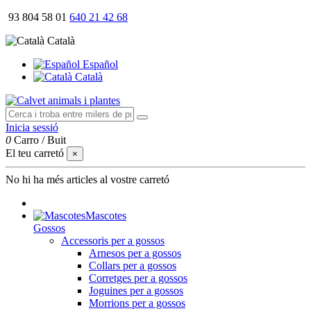
93 804 58 01
640 21 42 68
Català
Español
Català
Inicia sessió
0
Carro
/
Buit
El teu carretó
×
No hi ha més articles al vostre carretó
Mascotes
Gossos
Accessoris per a gossos
Arnesos per a gossos
Collars per a gossos
Corretges per a gossos
Joguines per a gossos
Morrions per a gossos