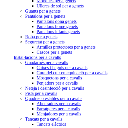
Motxilles per a genets
Ulleres de sol per a genets
Guants per a genets
Pantalons per a genets
Pantalons dona genets
Pantalons home genets
Pantalons infants genets
Roba per a genets
Seguretat per a genets
Armilles protectores per a genets
Cascos per a genets
Instal·lacions per a cavalls
Guadarnés per a cavalls
Caixes i baguls per a cavalls
Cura del cuir en equipació per a cavalls
Mosquetons per a cavalls
Penjadors per a cavalls
Neteja i desinfecció per a cavalls
Pista per a cavalls
Quadres o estables per a cavalls
Abeuradors per a cavalls
Farratgeres per a cavalls
Menjadores per a cavalls
Tancats per a cavalls
Tancats elèctrics