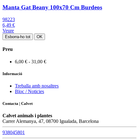
Manta Gat Beany 100x70 Cm Burdeos
98223
6,49 €
Veure
Esborra-ho tot
OK
Preu
6,00 € - 31,00 €
Informació
Treballa amb nosaltres
Bloc / Noticies
Contacta | Calvet
Calvet animals i plantes
Carrer Alemanya, 47, 08700 Igualada, Barcelona
938045801