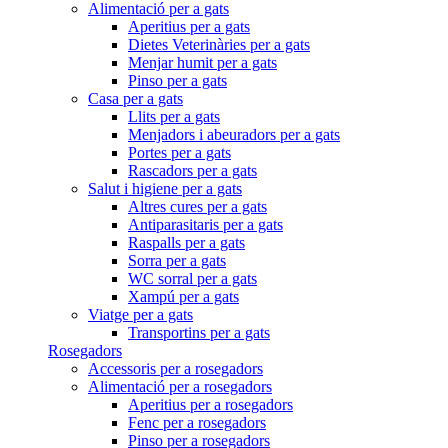
Alimentació per a gats
Aperitius per a gats
Dietes Veterinàries per a gats
Menjar humit per a gats
Pinso per a gats
Casa per a gats
Llits per a gats
Menjadors i abeuradors per a gats
Portes per a gats
Rascadors per a gats
Salut i higiene per a gats
Altres cures per a gats
Antiparasitaris per a gats
Raspalls per a gats
Sorra per a gats
WC sorral per a gats
Xampú per a gats
Viatge per a gats
Transportins per a gats
Rosegadors
Accessoris per a rosegadors
Alimentació per a rosegadors
Aperitius per a rosegadors
Fenc per a rosegadors
Pinso per a rosegadors