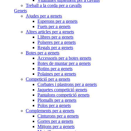
Vitamines suplement per a cavalls
Treball a la corda per a cavalls
Genets
Ajudes per a genets
Esperons per a genets
Fuets per a genets
Altres articles per a genets
Llibres per a genets
Polseres per a genets
Regals per a genets
Botes per a genets
Accessoris per a botes genets
Botes de muntar per a genets
Botins per a genets
Polaines per a genets
Competició per a genets
Corbates i plastrons per a genets
Jaquetes competició genets
Pantalons competició genets
Plomalls per a genets
Polos per a genets
Complements per a genets
Cinturons per a genets
Gorres per a genets
Mitjons per a genets