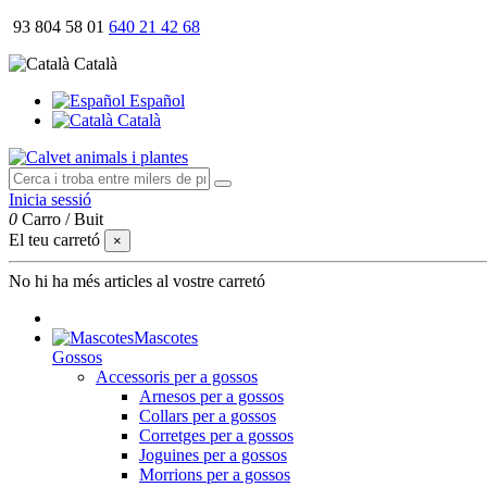
93 804 58 01
640 21 42 68
Català
Español
Català
Inicia sessió
0
Carro
/
Buit
El teu carretó
×
No hi ha més articles al vostre carretó
Mascotes
Gossos
Accessoris per a gossos
Arnesos per a gossos
Collars per a gossos
Corretges per a gossos
Joguines per a gossos
Morrions per a gossos