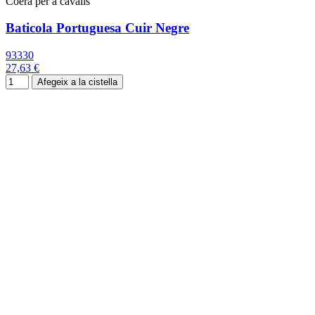
Coera per a cavalls
Baticola Portuguesa Cuir Negre
93330
27,63 €
Afegeix a la cistella