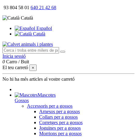
93 804 58 01
640 21 42 68
Català
Español
Català
Inicia sessió
0
Carro
/
Buit
El teu carretó
×
No hi ha més articles al vostre carretó
Mascotes
Gossos
Accessoris per a gossos
Arnesos per a gossos
Collars per a gossos
Corretges per a gossos
Joguines per a gossos
Morrions per a gossos