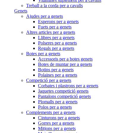
Vitamines suplement per a cavalls
Treball a la corda per a cavalls
Genets
Ajudes per a genets
Esperons per a genets
Fuets per a genets
Altres articles per a genets
Llibres per a genets
Polseres per a genets
Regals per a genets
Botes per a genets
Accessoris per a botes genets
Botes de muntar per a genets
Botins per a genets
Polaines per a genets
Competició per a genets
Corbates i plastrons per a genets
Jaquetes competició genets
Pantalons competició genets
Plomalls per a genets
Polos per a genets
Complements per a genets
Cinturons per a genets
Gorres per a genets
Mitjons per a genets