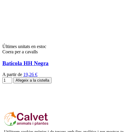
Últimes unitats en estoc
Coera per a cavalls
Baticola HH Negra
A partir de
19,26 €
Afegeix a la cistella
Utilitzem cookies pròpies i de tercers amb fins analítics i per mostrar-te