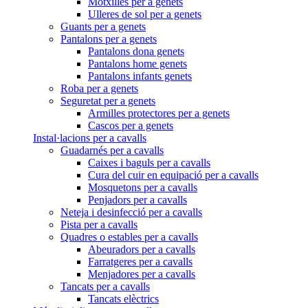
Motxilles per a genets
Ulleres de sol per a genets
Guants per a genets
Pantalons per a genets
Pantalons dona genets
Pantalons home genets
Pantalons infants genets
Roba per a genets
Seguretat per a genets
Armilles protectores per a genets
Cascos per a genets
Instal·lacions per a cavalls
Guadarnés per a cavalls
Caixes i baguls per a cavalls
Cura del cuir en equipació per a cavalls
Mosquetons per a cavalls
Penjadors per a cavalls
Neteja i desinfecció per a cavalls
Pista per a cavalls
Quadres o estables per a cavalls
Abeuradors per a cavalls
Farratgeres per a cavalls
Menjadores per a cavalls
Tancats per a cavalls
Tancats elèctrics