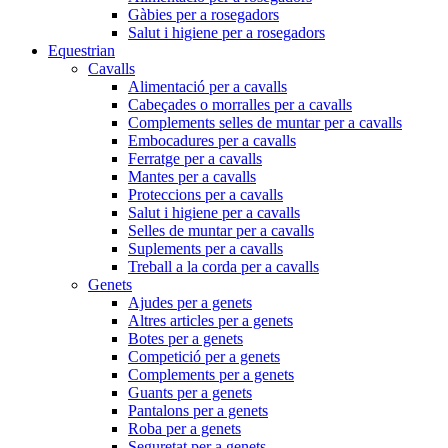
Gàbies per a rosegadors
Salut i higiene per a rosegadors
Equestrian
Cavalls
Alimentació per a cavalls
Cabeçades o morralles per a cavalls
Complements selles de muntar per a cavalls
Embocadures per a cavalls
Ferratge per a cavalls
Mantes per a cavalls
Proteccions per a cavalls
Salut i higiene per a cavalls
Selles de muntar per a cavalls
Suplements per a cavalls
Treball a la corda per a cavalls
Genets
Ajudes per a genets
Altres articles per a genets
Botes per a genets
Competició per a genets
Complements per a genets
Guants per a genets
Pantalons per a genets
Roba per a genets
Seguretat per a genets