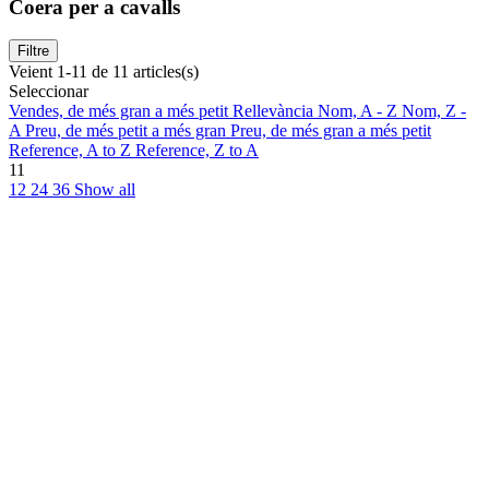
Coera per a cavalls
Filtre
Veient 1-11 de 11 articles(s)
Seleccionar
Vendes, de més gran a més petit
Rellevància
Nom, A - Z
Nom, Z -
A
Preu, de més petit a més gran
Preu, de més gran a més petit
Reference, A to Z
Reference, Z to A
11
12
24
36
Show all