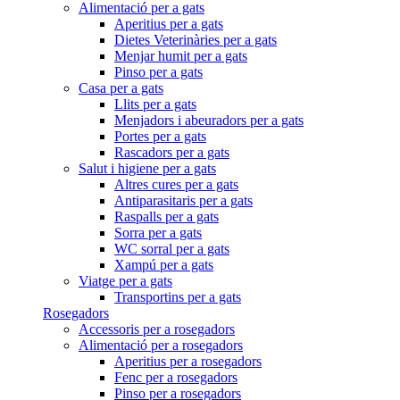
Alimentació per a gats
Aperitius per a gats
Dietes Veterinàries per a gats
Menjar humit per a gats
Pinso per a gats
Casa per a gats
Llits per a gats
Menjadors i abeuradors per a gats
Portes per a gats
Rascadors per a gats
Salut i higiene per a gats
Altres cures per a gats
Antiparasitaris per a gats
Raspalls per a gats
Sorra per a gats
WC sorral per a gats
Xampú per a gats
Viatge per a gats
Transportins per a gats
Rosegadors
Accessoris per a rosegadors
Alimentació per a rosegadors
Aperitius per a rosegadors
Fenc per a rosegadors
Pinso per a rosegadors