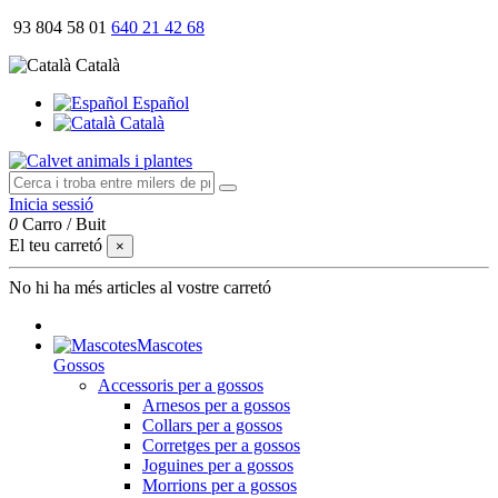
93 804 58 01
640 21 42 68
Català
Español
Català
Inicia sessió
0
Carro
/
Buit
El teu carretó
×
No hi ha més articles al vostre carretó
Mascotes
Gossos
Accessoris per a gossos
Arnesos per a gossos
Collars per a gossos
Corretges per a gossos
Joguines per a gossos
Morrions per a gossos