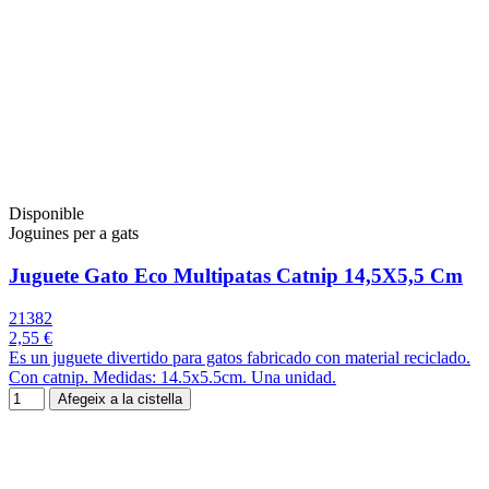
Disponible
Joguines per a gats
Juguete Gato Eco Multipatas Catnip 14,5X5,5 Cm
21382
2,55 €
Es un juguete divertido para gatos fabricado con material reciclado.
Con catnip. Medidas: 14.5x5.5cm. Una unidad.
Afegeix a la cistella