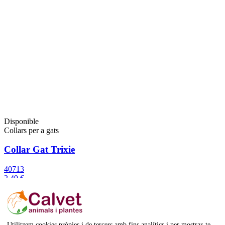
Disponible
Collars per a gats
Collar Gat Trixie
40713
2,49 €
Afegeix a la cistella
Utilitzem cookies pròpies i de tercers amb fins analítics i per mostrar-te