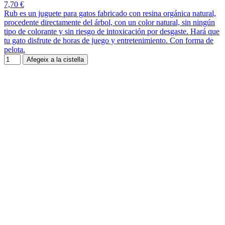
7,70 €
Rub es un juguete para gatos fabricado con resina orgánica natural,
procedente directamente del árbol, con un color natural, sin ningún
tipo de colorante y sin riesgo de intoxicación por desgaste. Hará que
tu gato disfrute de horas de juego y entretenimiento. Con forma de
pelota.
Afegeix a la cistella