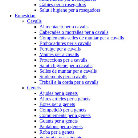
Gàbies per a rosegadors
Salut i higiene per a rosegadors
Equestrian
Cavalls
Alimentació per a cavalls
Cabeçades o morralles per a cavalls
Complements selles de muntar per a cavalls
Embocadures per a cavalls
Ferratge per a cavalls
Mantes per a cavalls
Proteccions per a cavalls
Salut i higiene per a cavalls
Selles de muntar per a cavalls
Suplements per a cavalls
Treball a la corda per a cavalls
Genets
Ajudes per a genets
Altres articles per a genets
Botes per a genets
Competició per a genets
Complements per a genets
Guants per a genets
Pantalons per a genets
Roba per a genets
Seguretat per a genets