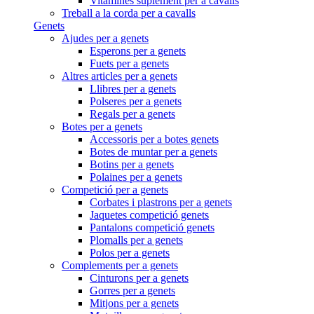
Vitamines suplement per a cavalls
Treball a la corda per a cavalls
Genets
Ajudes per a genets
Esperons per a genets
Fuets per a genets
Altres articles per a genets
Llibres per a genets
Polseres per a genets
Regals per a genets
Botes per a genets
Accessoris per a botes genets
Botes de muntar per a genets
Botins per a genets
Polaines per a genets
Competició per a genets
Corbates i plastrons per a genets
Jaquetes competició genets
Pantalons competició genets
Plomalls per a genets
Polos per a genets
Complements per a genets
Cinturons per a genets
Gorres per a genets
Mitjons per a genets