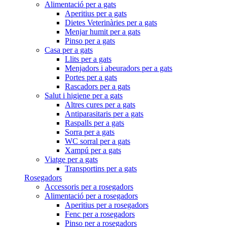
Alimentació per a gats
Aperitius per a gats
Dietes Veterinàries per a gats
Menjar humit per a gats
Pinso per a gats
Casa per a gats
Llits per a gats
Menjadors i abeuradors per a gats
Portes per a gats
Rascadors per a gats
Salut i higiene per a gats
Altres cures per a gats
Antiparasitaris per a gats
Raspalls per a gats
Sorra per a gats
WC sorral per a gats
Xampú per a gats
Viatge per a gats
Transportins per a gats
Rosegadors
Accessoris per a rosegadors
Alimentació per a rosegadors
Aperitius per a rosegadors
Fenc per a rosegadors
Pinso per a rosegadors