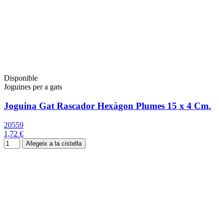
Disponible
Joguines per a gats
Joguina Gat Rascador Hexàgon Plumes 15 x 4 Cm.
20559
1,72 €
Afegeix a la cistella