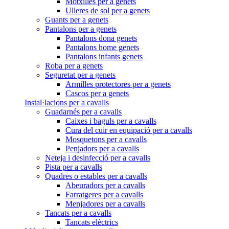
Motxilles per a genets
Ulleres de sol per a genets
Guants per a genets
Pantalons per a genets
Pantalons dona genets
Pantalons home genets
Pantalons infants genets
Roba per a genets
Seguretat per a genets
Armilles protectores per a genets
Cascos per a genets
Instal·lacions per a cavalls
Guadarnés per a cavalls
Caixes i baguls per a cavalls
Cura del cuir en equipació per a cavalls
Mosquetons per a cavalls
Penjadors per a cavalls
Neteja i desinfecció per a cavalls
Pista per a cavalls
Quadres o estables per a cavalls
Abeuradors per a cavalls
Farratgeres per a cavalls
Menjadores per a cavalls
Tancats per a cavalls
Tancats elèctrics