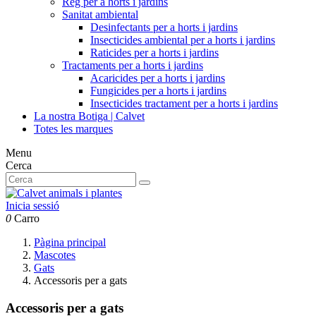
Reg per a horts i jardins
Sanitat ambiental
Desinfectants per a horts i jardins
Insecticides ambiental per a horts i jardins
Raticides per a horts i jardins
Tractaments per a horts i jardins
Acaricides per a horts i jardins
Fungicides per a horts i jardins
Insecticides tractament per a horts i jardins
La nostra Botiga | Calvet
Totes les marques
Menu
Cerca
Inicia sessió
0
Carro
Pàgina principal
Mascotes
Gats
Accessoris per a gats
Accessoris per a gats