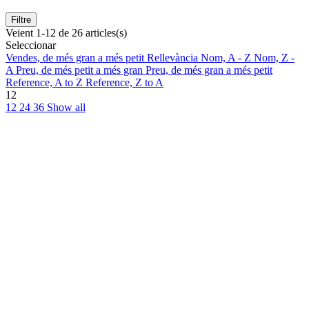
Filtre
Veient 1-12 de 26 articles(s)
Seleccionar
Vendes, de més gran a més petit
Rellevància
Nom, A - Z
Nom, Z -
A
Preu, de més petit a més gran
Preu, de més gran a més petit
Reference, A to Z
Reference, Z to A
12
12
24
36
Show all