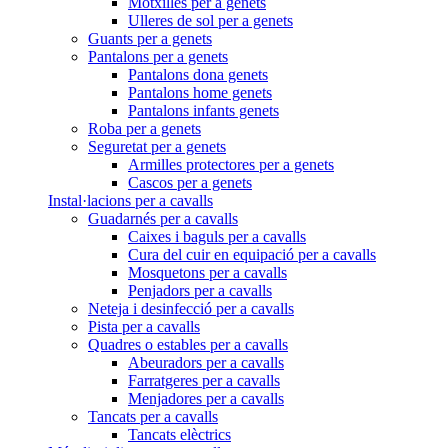
Motxilles per a genets
Ulleres de sol per a genets
Guants per a genets
Pantalons per a genets
Pantalons dona genets
Pantalons home genets
Pantalons infants genets
Roba per a genets
Seguretat per a genets
Armilles protectores per a genets
Cascos per a genets
Instal·lacions per a cavalls
Guadarnés per a cavalls
Caixes i baguls per a cavalls
Cura del cuir en equipació per a cavalls
Mosquetons per a cavalls
Penjadors per a cavalls
Neteja i desinfecció per a cavalls
Pista per a cavalls
Quadres o estables per a cavalls
Abeuradors per a cavalls
Farratgeres per a cavalls
Menjadores per a cavalls
Tancats per a cavalls
Tancats elèctrics