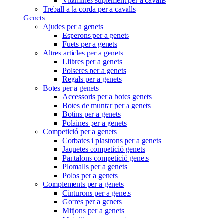
Vitamines suplement per a cavalls
Treball a la corda per a cavalls
Genets
Ajudes per a genets
Esperons per a genets
Fuets per a genets
Altres articles per a genets
Llibres per a genets
Polseres per a genets
Regals per a genets
Botes per a genets
Accessoris per a botes genets
Botes de muntar per a genets
Botins per a genets
Polaines per a genets
Competició per a genets
Corbates i plastrons per a genets
Jaquetes competició genets
Pantalons competició genets
Plomalls per a genets
Polos per a genets
Complements per a genets
Cinturons per a genets
Gorres per a genets
Mitjons per a genets