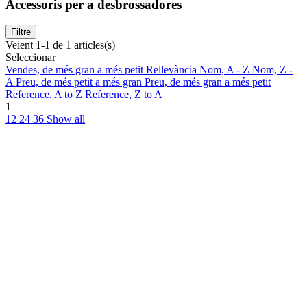
Accessoris per a desbrossadores
Filtre
Veient 1-1 de 1 articles(s)
Seleccionar
Vendes, de més gran a més petit
Rellevància
Nom, A - Z
Nom, Z -
A
Preu, de més petit a més gran
Preu, de més gran a més petit
Reference, A to Z
Reference, Z to A
1
12
24
36
Show all