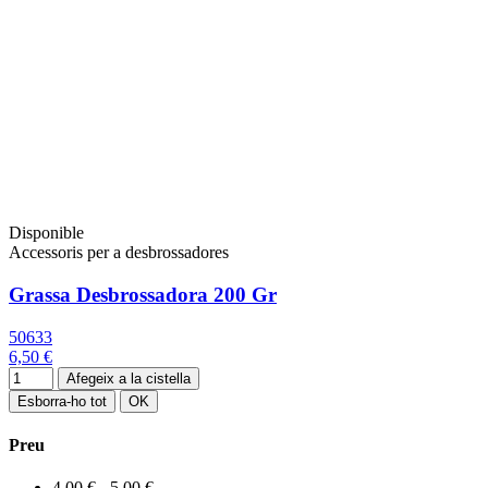
Disponible
Accessoris per a desbrossadores
Grassa Desbrossadora 200 Gr
50633
6,50 €
Afegeix a la cistella
Esborra-ho tot
OK
Preu
4,00 € - 5,00 €