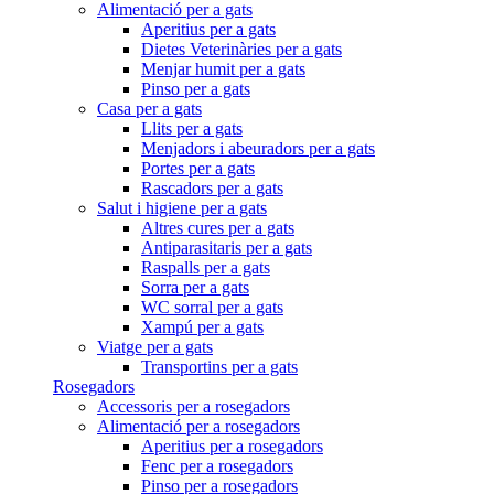
Alimentació per a gats
Aperitius per a gats
Dietes Veterinàries per a gats
Menjar humit per a gats
Pinso per a gats
Casa per a gats
Llits per a gats
Menjadors i abeuradors per a gats
Portes per a gats
Rascadors per a gats
Salut i higiene per a gats
Altres cures per a gats
Antiparasitaris per a gats
Raspalls per a gats
Sorra per a gats
WC sorral per a gats
Xampú per a gats
Viatge per a gats
Transportins per a gats
Rosegadors
Accessoris per a rosegadors
Alimentació per a rosegadors
Aperitius per a rosegadors
Fenc per a rosegadors
Pinso per a rosegadors