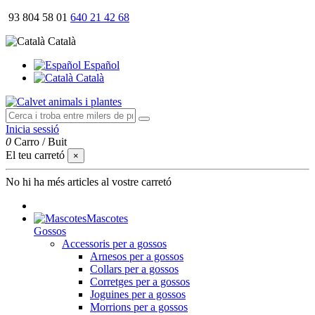
93 804 58 01
640 21 42 68
Català
Español
Català
Inicia sessió
0
Carro
/
Buit
El teu carretó
×
No hi ha més articles al vostre carretó
Mascotes
Gossos
Accessoris per a gossos
Arnesos per a gossos
Collars per a gossos
Corretges per a gossos
Joguines per a gossos
Morrions per a gossos