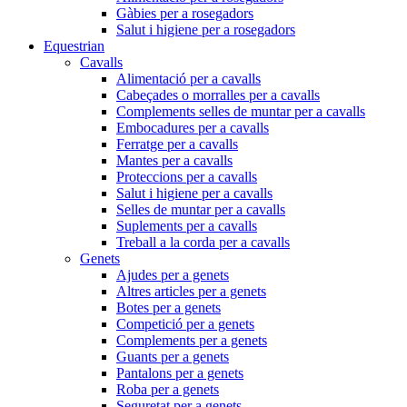
Gàbies per a rosegadors
Salut i higiene per a rosegadors
Equestrian
Cavalls
Alimentació per a cavalls
Cabeçades o morralles per a cavalls
Complements selles de muntar per a cavalls
Embocadures per a cavalls
Ferratge per a cavalls
Mantes per a cavalls
Proteccions per a cavalls
Salut i higiene per a cavalls
Selles de muntar per a cavalls
Suplements per a cavalls
Treball a la corda per a cavalls
Genets
Ajudes per a genets
Altres articles per a genets
Botes per a genets
Competició per a genets
Complements per a genets
Guants per a genets
Pantalons per a genets
Roba per a genets
Seguretat per a genets