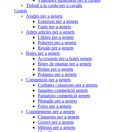
Vitamines suplement per a cavalls
Treball a la corda per a cavalls
Genets
Ajudes per a genets
Esperons per a genets
Fuets per a genets
Altres articles per a genets
Llibres per a genets
Polseres per a genets
Regals per a genets
Botes per a genets
Accessoris per a botes genets
Botes de muntar per a genets
Botins per a genets
Polaines per a genets
Competició per a genets
Corbates i plastrons per a genets
Jaquetes competició genets
Pantalons competició genets
Plomalls per a genets
Polos per a genets
Complements per a genets
Cinturons per a genets
Gorres per a genets
Mitjons per a genets