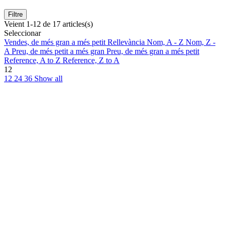
Filtre
Veient 1-12 de 17 articles(s)
Seleccionar
Vendes, de més gran a més petit
Rellevància
Nom, A - Z
Nom, Z -
A
Preu, de més petit a més gran
Preu, de més gran a més petit
Reference, A to Z
Reference, Z to A
12
12
24
36
Show all