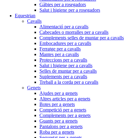
Gàbies per a rosegadors
Salut i higiene per a rosegadors
Equestrian
Cavalls
Alimentació per a cavalls
Cabeçades o morralles per a cavalls
Complements selles de muntar per a cavalls
Embocadures per a cavalls
Ferratge per a cavalls
Mantes per a cavalls
Proteccions per a cavalls
Salut i higiene per a cavalls
Selles de muntar per a cavalls
Suplements per a cavalls
Treball a la corda per a cavalls
Genets
Ajudes per a genets
Altres articles per a genets
Botes per a genets
Competició per a genets
Complements per a genets
Guants per a genets
Pantalons per a genets
Roba per a genets
Seguretat per a genets