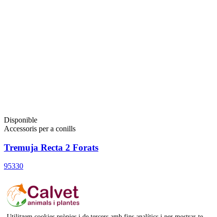
Disponible
Accessoris per a conills
Tremuja Recta 2 Forats
95330
12,20 €
Afegeix a la cistella
Utilitzem cookies pròpies i de tercers amb fins analítics i per mostrar-te