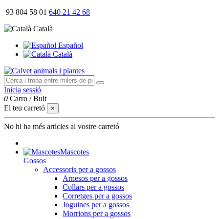
93 804 58 01
640 21 42 68
Català
Español
Català
Inicia sessió
0
Carro
/
Buit
El teu carretó
×
No hi ha més articles al vostre carretó
Mascotes
Gossos
Accessoris per a gossos
Arnesos per a gossos
Collars per a gossos
Corretges per a gossos
Joguines per a gossos
Morrions per a gossos