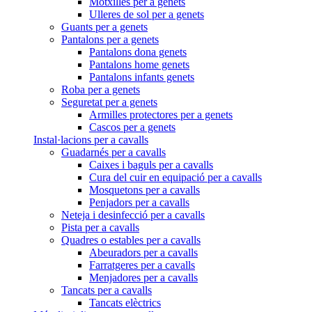
Motxilles per a genets
Ulleres de sol per a genets
Guants per a genets
Pantalons per a genets
Pantalons dona genets
Pantalons home genets
Pantalons infants genets
Roba per a genets
Seguretat per a genets
Armilles protectores per a genets
Cascos per a genets
Instal·lacions per a cavalls
Guadarnés per a cavalls
Caixes i baguls per a cavalls
Cura del cuir en equipació per a cavalls
Mosquetons per a cavalls
Penjadors per a cavalls
Neteja i desinfecció per a cavalls
Pista per a cavalls
Quadres o estables per a cavalls
Abeuradors per a cavalls
Farratgeres per a cavalls
Menjadores per a cavalls
Tancats per a cavalls
Tancats elèctrics