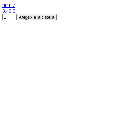
90917
3,40 €
Afegeix a la cistella