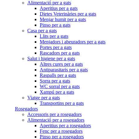
Alimentació per a gats
Aperitius per a gats
Dietes Veterinàries per a gats
Menjar humit per a gats
Pinso per a gats
Casa per a gats
Llits per a gats
Menjadors i abeuradors per a gats
Portes per a gats
Rascadors per a gats
Salut i higiene per a gats
Altres cures per a gats
Antiparasitaris per a gats
Raspalls per a gats
Sorra per a gats
WC sorral per a gats
Xampú per a gats
Viatge per a gats
Transportins per a gats
Rosegadors
Accessoris per a rosegadors
Alimentació per a rosegadors
Aperitius per a rosegadors
Fenc per a rosegadors
Pinso per a rosegadors