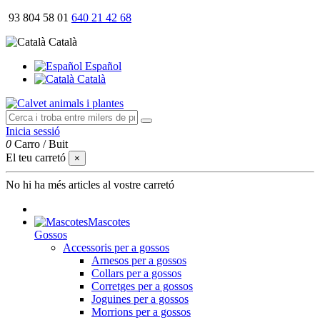
93 804 58 01
640 21 42 68
Català
Español
Català
Inicia sessió
0
Carro
/
Buit
El teu carretó
×
No hi ha més articles al vostre carretó
Mascotes
Gossos
Accessoris per a gossos
Arnesos per a gossos
Collars per a gossos
Corretges per a gossos
Joguines per a gossos
Morrions per a gossos