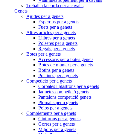
Vitamines suplement per a cavalls
Treball a la corda per a cavalls
Genets
Ajudes per a genets
Esperons per a genets
Fuets per a genets
Altres articles per a genets
Llibres per a genets
Polseres per a genets
Regals per a genets
Botes per a genets
Accessoris per a botes genets
Botes de muntar per a genets
Botins per a genets
Polaines per a genets
Competició per a genets
Corbates i plastrons per a genets
Jaquetes competició genets
Pantalons competició genets
Plomalls per a genets
Polos per a genets
Complements per a genets
Cinturons per a genets
Gorres per a genets
Mitjons per a genets