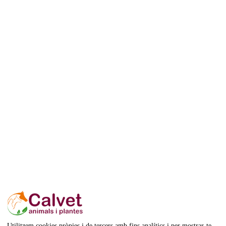
Utilitzem cookies pròpies i de tercers amb fins analítics i per mostrar-te