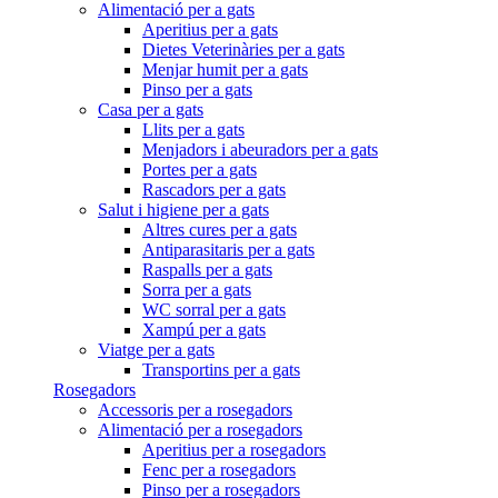
Alimentació per a gats
Aperitius per a gats
Dietes Veterinàries per a gats
Menjar humit per a gats
Pinso per a gats
Casa per a gats
Llits per a gats
Menjadors i abeuradors per a gats
Portes per a gats
Rascadors per a gats
Salut i higiene per a gats
Altres cures per a gats
Antiparasitaris per a gats
Raspalls per a gats
Sorra per a gats
WC sorral per a gats
Xampú per a gats
Viatge per a gats
Transportins per a gats
Rosegadors
Accessoris per a rosegadors
Alimentació per a rosegadors
Aperitius per a rosegadors
Fenc per a rosegadors
Pinso per a rosegadors