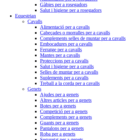
Gàbies per a rosegadors
Salut i higiene per a rosegadors
Equestrian
Cavalls
Alimentació per a cavalls
Cabeçades o morralles per a cavalls
Complements selles de muntar per a cavalls
Embocadures per a cavalls
Ferratge per a cavalls
Mantes per a cavalls
Proteccions per a cavalls
Salut i higiene per a cavalls
Selles de muntar per a cavalls
Suplements per a cavalls
Treball a la corda per a cavalls
Genets
Ajudes per a genets
Altres articles per a genets
Botes per a genets
Competició per a genets
Complements per a genets
Guants per a genets
Pantalons per a genets
Roba per a genets
Seguretat per a genets