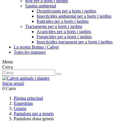
Reg per a horts i jardins
Sanitat ambiental
Desinfectants per a horts i jardins
Insecticides ambiental per a horts i jardins
Raticides per a horts i jardins
Tractaments per a horts i jardins
Acaricides per a horts i jardins
Fungicides per a horts i jardins
Insecticides tractament per a horts i jardins
La nostra Botiga | Calvet
Totes les marques
Menu
Cerca
Inicia sessió
0
Carro
Pàgina principal
Equestrian
Genets
Pantalons per a genets
Pantalons dona genets