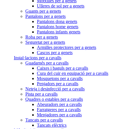
Motxilles per a genets
Ulleres de sol per a genets
Guants per a genets
Pantalons per a genets
Pantalons dona genets
Pantalons home genets
Pantalons infants genets
Roba per a genets
Seguretat per a genets
Armilles protectores per a genets
Cascos per a genets
Instal·lacions per a cavalls
Guadarnés per a cavalls
Caixes i baguls per a cavalls
Cura del cuir en equipació per a cavalls
Mosquetons per a cavalls
Penjadors per a cavalls
Neteja i desinfecció per a cavalls
Pista per a cavalls
Quadres o estables per a cavalls
Abeuradors per a cavalls
Farratgeres per a cavalls
Menjadores per a cavalls
Tancats per a cavalls
Tancats elèctrics