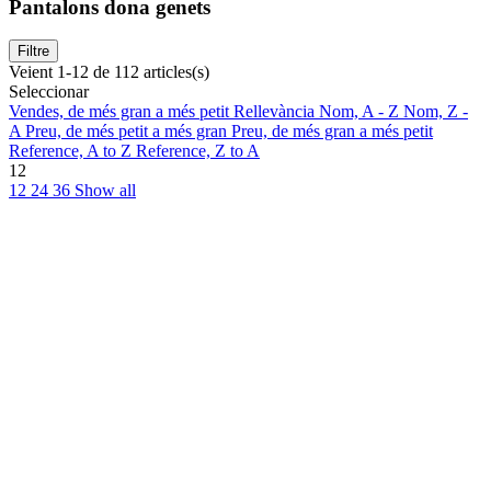
Pantalons dona genets
Filtre
Veient 1-12 de 112 articles(s)
Seleccionar
Vendes, de més gran a més petit
Rellevància
Nom, A - Z
Nom, Z -
A
Preu, de més petit a més gran
Preu, de més gran a més petit
Reference, A to Z
Reference, Z to A
12
12
24
36
Show all