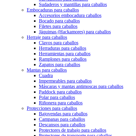
Sudaderos y mantillas para caballos
Embocaduras para caballos
Accesorios embocadura caballos
Bocado para caballos
Filetes para caballos
Jáquimas (Hackamores) para caballos
Herraje para caballos
Clavos para caballos
Herraduras para caballos
Herramientas para caballos
Ramplones para caballos
Zapatos para caballos
Mantas para caballos
Cuadra
Impermeables para caballos
Máscaras y mantas antimoscas para caballos
Paddock para caballos
Polar para caballos
Riñonera para caballos
Protecciones para caballos
Bajovendas para caballos
Campanas para caballos
Descansos para caballos
Protectores de trabajo para caballos
Protectores de transporte para caballos