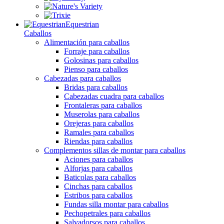
Equestrian
Caballos
Alimentación para caballos
Forraje para caballos
Golosinas para caballos
Pienso para caballos
Cabezadas para caballos
Bridas para caballos
Cabezadas cuadra para caballos
Frontaleras para caballos
Muserolas para caballos
Orejeras para caballos
Ramales para caballos
Riendas para caballos
Complementos sillas de montar para caballos
Aciones para caballos
Alforjas para caballos
Baticolas para caballos
Cinchas para caballos
Estribos para caballos
Fundas silla montar para caballos
Pechopetrales para caballos
Salvadorsos para caballos