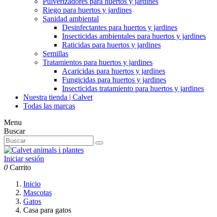
Pulverizadores para huertos y jardines
Riego para huertos y jardines
Sanidad ambiental
Desinfectantes para huertos y jardines
Insecticidas ambientales para huertos y jardines
Raticidas para huertos y jardines
Semillas
Tratamientos para huertos y jardines
Acaricidas para huertos y jardines
Fungicidas para huertos y jardines
Insecticidas tratamiento para huertos y jardines
Nuestra tienda | Calvet
Todas las marcas
Menu
Buscar
Iniciar sesión
0
Carrito
Inicio
Mascotas
Gatos
Casa para gatos