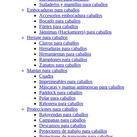
Sudaderos y mantillas para caballos
Embocaduras para caballos
Accesorios embocadura caballos
Bocado para caballos
Filetes para caballos
Jáquimas (Hackamores) para caballos
Herraje para caballos
Clavos para caballos
Herraduras para caballos
Herramientas para caballos
Ramplones para caballos
Zapatos para caballos
Mantas para caballos
Cuadra
Impermeables para caballos
Máscaras y mantas antimoscas para caballos
Paddock para caballos
Polar para caballos
Riñonera para caballos
Protecciones para caballos
Bajovendas para caballos
Campanas para caballos
Descansos para caballos
Protectores de trabajo para caballos
Protectores de transporte para caballos