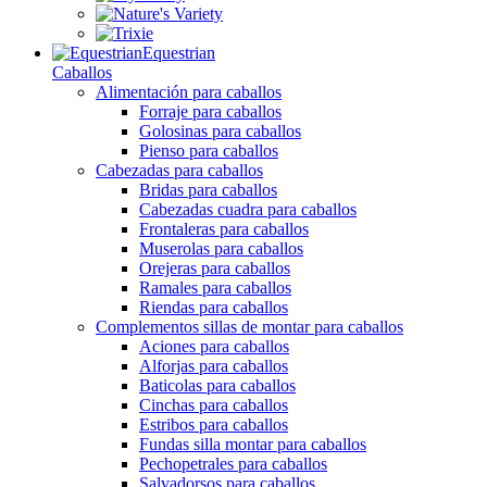
Equestrian
Caballos
Alimentación para caballos
Forraje para caballos
Golosinas para caballos
Pienso para caballos
Cabezadas para caballos
Bridas para caballos
Cabezadas cuadra para caballos
Frontaleras para caballos
Muserolas para caballos
Orejeras para caballos
Ramales para caballos
Riendas para caballos
Complementos sillas de montar para caballos
Aciones para caballos
Alforjas para caballos
Baticolas para caballos
Cinchas para caballos
Estribos para caballos
Fundas silla montar para caballos
Pechopetrales para caballos
Salvadorsos para caballos