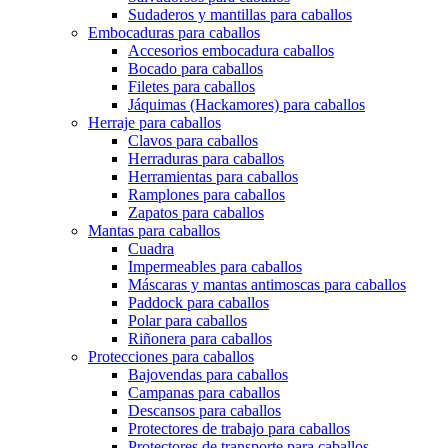
Sudaderos y mantillas para caballos
Embocaduras para caballos
Accesorios embocadura caballos
Bocado para caballos
Filetes para caballos
Jáquimas (Hackamores) para caballos
Herraje para caballos
Clavos para caballos
Herraduras para caballos
Herramientas para caballos
Ramplones para caballos
Zapatos para caballos
Mantas para caballos
Cuadra
Impermeables para caballos
Máscaras y mantas antimoscas para caballos
Paddock para caballos
Polar para caballos
Riñonera para caballos
Protecciones para caballos
Bajovendas para caballos
Campanas para caballos
Descansos para caballos
Protectores de trabajo para caballos
Protectores de transporte para caballos