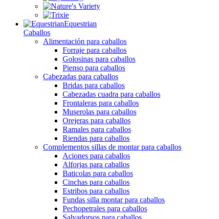
Equestrian
Caballos
Alimentación para caballos
Forraje para caballos
Golosinas para caballos
Pienso para caballos
Cabezadas para caballos
Bridas para caballos
Cabezadas cuadra para caballos
Frontaleras para caballos
Muserolas para caballos
Orejeras para caballos
Ramales para caballos
Riendas para caballos
Complementos sillas de montar para caballos
Aciones para caballos
Alforjas para caballos
Baticolas para caballos
Cinchas para caballos
Estribos para caballos
Fundas silla montar para caballos
Pechopetrales para caballos
Salvadorsos para caballos