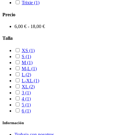
Trixie
(1)
Precio
6,00 € - 18,00 €
Talla
XS
(1)
S
(1)
M
(1)
M-L
(1)
L
(2)
L-XL
(1)
XL
(2)
3
(1)
4
(1)
5
(1)
6
(1)
Información
Trabaja con nosotros