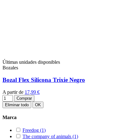
Últimas unidades disponibles
Bozales
Bozal Flex Silicona Trixie Negro
A partir de
17,99 €
Comprar
Eliminar todo
OK
Marca
Freedog
(1)
The company of animals
(1)