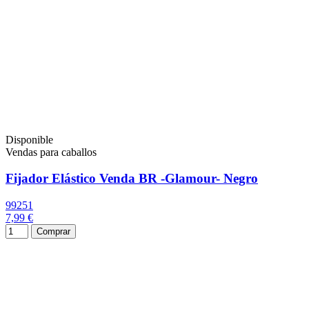
Disponible
Vendas para caballos
Fijador Elástico Venda BR -Glamour- Negro
99251
7,99 €
Comprar