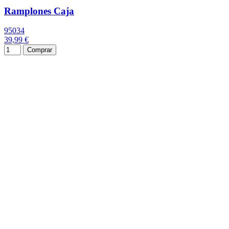
Ramplones Caja
95034
39,99 €
Comprar