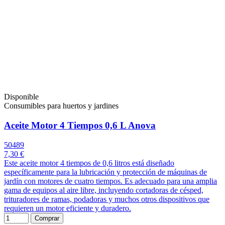
Disponible
Consumibles para huertos y jardines
Aceite Motor 4 Tiempos 0,6 L Anova
50489
7,30 €
Este aceite motor 4 tiempos de 0,6 litros está diseñado
específicamente para la lubricación y protección de máquinas de
jardín con motores de cuatro tiempos. Es adecuado para una amplia
gama de equipos al aire libre, incluyendo cortadoras de césped,
trituradores de ramas, podadoras y muchos otros dispositivos que
requieren un motor eficiente y duradero.
Comprar