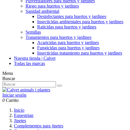
Pulverizadores para huertos y jardines
Riego para huertos y jardines
Sanidad ambiental
Desinfectantes para huertos y jardines
Insecticidas ambientales para huertos y jardines
Raticidas para huertos y jardines
Semillas
Tratamientos para huertos y jardines
Acaricidas para huertos y jardines
Fungicidas para huertos y jardines
Insecticidas tratamiento para huertos y jardines
Nuestra tienda | Calvet
Todas las marcas
Menu
Buscar
Iniciar sesión
0
Carrito
Inicio
Equestrian
Jinetes
Complementos para jinetes