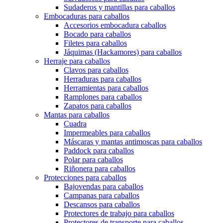
Sudaderos y mantillas para caballos
Embocaduras para caballos
Accesorios embocadura caballos
Bocado para caballos
Filetes para caballos
Jáquimas (Hackamores) para caballos
Herraje para caballos
Clavos para caballos
Herraduras para caballos
Herramientas para caballos
Ramplones para caballos
Zapatos para caballos
Mantas para caballos
Cuadra
Impermeables para caballos
Máscaras y mantas antimoscas para caballos
Paddock para caballos
Polar para caballos
Riñonera para caballos
Protecciones para caballos
Bajovendas para caballos
Campanas para caballos
Descansos para caballos
Protectores de trabajo para caballos
Protectores de transporte para caballos