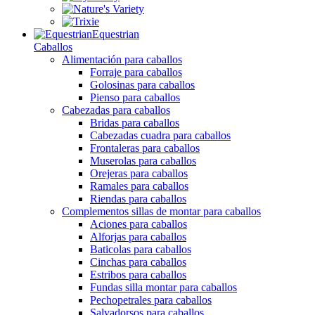
Equestrian
Caballos
Alimentación para caballos
Forraje para caballos
Golosinas para caballos
Pienso para caballos
Cabezadas para caballos
Bridas para caballos
Cabezadas cuadra para caballos
Frontaleras para caballos
Muserolas para caballos
Orejeras para caballos
Ramales para caballos
Riendas para caballos
Complementos sillas de montar para caballos
Aciones para caballos
Alforjas para caballos
Baticolas para caballos
Cinchas para caballos
Estribos para caballos
Fundas silla montar para caballos
Pechopetrales para caballos
Salvadorsos para caballos