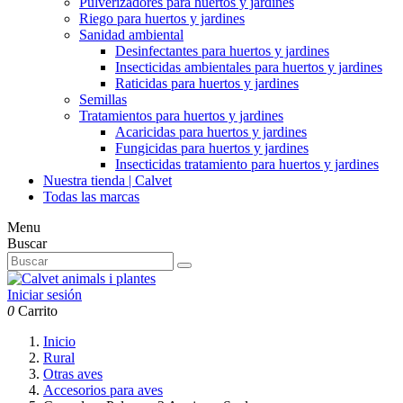
Pulverizadores para huertos y jardines
Riego para huertos y jardines
Sanidad ambiental
Desinfectantes para huertos y jardines
Insecticidas ambientales para huertos y jardines
Raticidas para huertos y jardines
Semillas
Tratamientos para huertos y jardines
Acaricidas para huertos y jardines
Fungicidas para huertos y jardines
Insecticidas tratamiento para huertos y jardines
Nuestra tienda | Calvet
Todas las marcas
Menu
Buscar
Iniciar sesión
0
Carrito
Inicio
Rural
Otras aves
Accesorios para aves