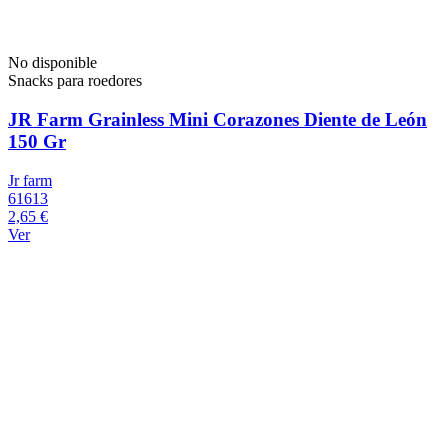
No disponible
Snacks para roedores
JR Farm Grainless Mini Corazones Diente de León
150 Gr
Jr farm
61613
2,65 €
Ver