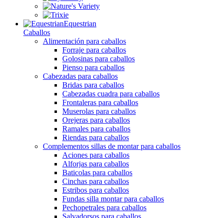
Equestrian
Caballos
Alimentación para caballos
Forraje para caballos
Golosinas para caballos
Pienso para caballos
Cabezadas para caballos
Bridas para caballos
Cabezadas cuadra para caballos
Frontaleras para caballos
Muserolas para caballos
Orejeras para caballos
Ramales para caballos
Riendas para caballos
Complementos sillas de montar para caballos
Aciones para caballos
Alforjas para caballos
Baticolas para caballos
Cinchas para caballos
Estribos para caballos
Fundas silla montar para caballos
Pechopetrales para caballos
Salvadorsos para caballos