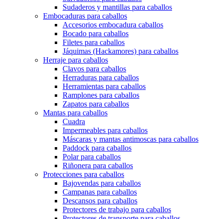
Sudaderos y mantillas para caballos
Embocaduras para caballos
Accesorios embocadura caballos
Bocado para caballos
Filetes para caballos
Jáquimas (Hackamores) para caballos
Herraje para caballos
Clavos para caballos
Herraduras para caballos
Herramientas para caballos
Ramplones para caballos
Zapatos para caballos
Mantas para caballos
Cuadra
Impermeables para caballos
Máscaras y mantas antimoscas para caballos
Paddock para caballos
Polar para caballos
Riñonera para caballos
Protecciones para caballos
Bajovendas para caballos
Campanas para caballos
Descansos para caballos
Protectores de trabajo para caballos
Protectores de transporte para caballos