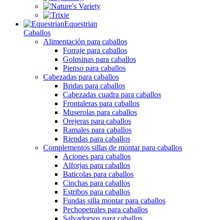
Equestrian
Caballos
Alimentación para caballos
Forraje para caballos
Golosinas para caballos
Pienso para caballos
Cabezadas para caballos
Bridas para caballos
Cabezadas cuadra para caballos
Frontaleras para caballos
Muserolas para caballos
Orejeras para caballos
Ramales para caballos
Riendas para caballos
Complementos sillas de montar para caballos
Aciones para caballos
Alforjas para caballos
Baticolas para caballos
Cinchas para caballos
Estribos para caballos
Fundas silla montar para caballos
Pechopetrales para caballos
Salvadorsos para caballos