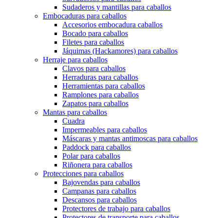
Sudaderos y mantillas para caballos
Embocaduras para caballos
Accesorios embocadura caballos
Bocado para caballos
Filetes para caballos
Jáquimas (Hackamores) para caballos
Herraje para caballos
Clavos para caballos
Herraduras para caballos
Herramientas para caballos
Ramplones para caballos
Zapatos para caballos
Mantas para caballos
Cuadra
Impermeables para caballos
Máscaras y mantas antimoscas para caballos
Paddock para caballos
Polar para caballos
Riñonera para caballos
Protecciones para caballos
Bajovendas para caballos
Campanas para caballos
Descansos para caballos
Protectores de trabajo para caballos
Protectores de transporte para caballos